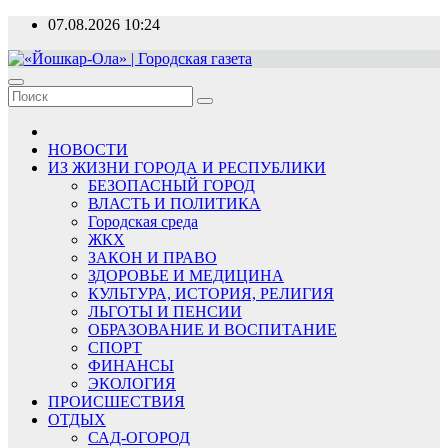
Перейти
07.08.2026
10:24
к
содержимому
«Йошкар-Ола» | Городская газета
Новости, события, люди
НОВОСТИ
ИЗ ЖИЗНИ ГОРОДА И РЕСПУБЛИКИ
БЕЗОПАСНЫЙ ГОРОД
ВЛАСТЬ И ПОЛИТИКА
Городская среда
ЖКХ
ЗАКОН И ПРАВО
ЗДОРОВЬЕ И МЕДИЦИНА
КУЛЬТУРА, ИСТОРИЯ, РЕЛИГИЯ
ЛЬГОТЫ И ПЕНСИИ
ОБРАЗОВАНИЕ И ВОСПИТАНИЕ
СПОРТ
ФИНАНСЫ
ЭКОЛОГИЯ
ПРОИСШЕСТВИЯ
ОТДЫХ
САД-ОГОРОД