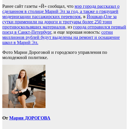
Ранее сайт газеты «Й» сообщал, что
мэр города рассказал о
сделанном в столице Марий Эл за год, а также о грядущей
модернизации пассажирских перевозок
, в
Йошкар-Оле за
сутки применили на дороги и тротуары более 250 тонн
противоскользящих материалов
, из
города отправился первый
поезд в Санкт-Петербург
, и еще хорошая новость:
сотни
миллионов рублей будут выделены на ремонт и оснащение
школ в Марий Эл.
Фото Марии Дороговой и городского управления по
молодежной политике.
От
Мария ДОРОГОВА