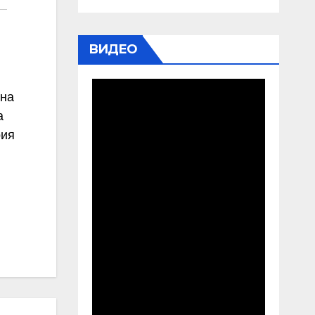
ВИДЕО
 на
а
рия