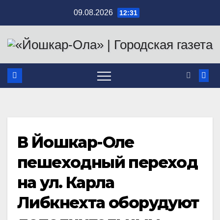
Перейти
09.08.2026
12:31
к
содержимому
В Йошкар-Оле
пешеходный переход
на ул. Карла
Либкнехта оборудуют