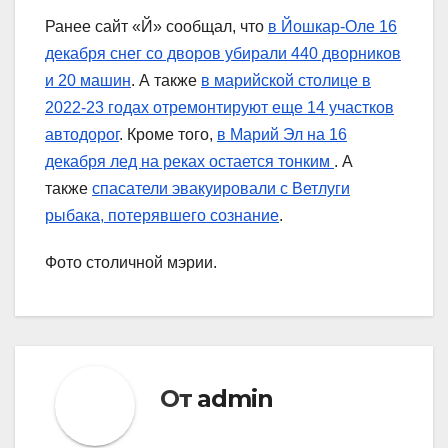
Ранее сайт «Й» сообщал, что
в Йошкар-Оле 16
декабря снег со дворов убирали 440 дворников
и 20 машин
. А также
в марийской столице в
2022-23 годах отремонтируют еще 14 участков
автодорог
. Кроме того,
в Марий Эл на 16
декабря лед на реках остается тонким
. А
также
спасатели эвакуировали с Ветлуги
рыбака, потерявшего сознание
.
Фото столичной мэрии.
От
admin