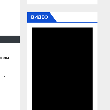
ВИДЕО
ством
ных