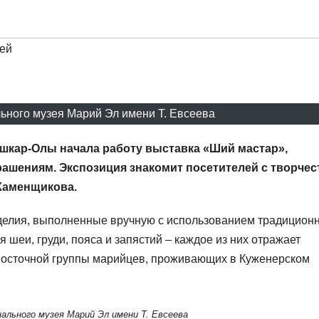
ей
ьного музея Марий Эл имени Т. Евсеева
ошкар-Олы начала работу выставка «Ший мастар»,
шениям. Экспозиция знакомит посетителей с творче
Каменщикова.
зделия, выполненные вручную с использованием традицион
я шеи, груди, пояса и запястий – каждое из них отражает
-восточной группы марийцев, проживающих в Куженерском
ального музея Марий Эл имени Т. Евсеева