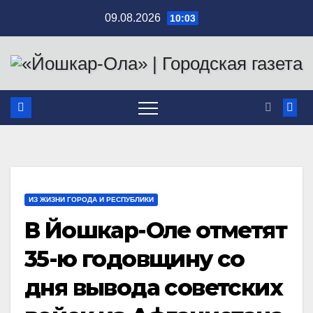
Перейти
09.08.2026
10:03
к
содержимому
ИЗ ЖИЗНИ ГОРОДА И РЕСПУБЛИКИ
В Йошкар-Оле отметят
35-ю годовщину со
дня вывода советских