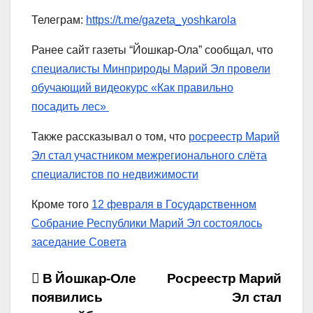
Телеграм:
https://t.me/gazeta_yoshkarola
Ранее сайт газеты “Йошкар-Ола” сообщал, что
специалисты Минприроды Марий Эл провели
обучающий видеокурс «Как правильно
посадить лес»
Также рассказывал о том, что
росреестр Марий
Эл стал участником межрегионального слёта
специалистов по недвижимости
Кроме того
12 февраля в Государственном
Собрание Республики Марий Эл состоялось
заседание Совета
Навигация
В Йошкар-Оле
Росреестр Марий
появились
Эл стал
по