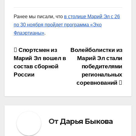
Ранее мы писали, что
в столице Марий Эл с 26
по 30 ноября пройдет программа «Эхо
Флаэртианы»
.
Навигация
Спортсмен из
Волейболистки из
Марий Эл вошел в
Марий Эл стали
по
состав сборной
победителями
записям
России
региональных
соревнований
От
Дарья Быкова