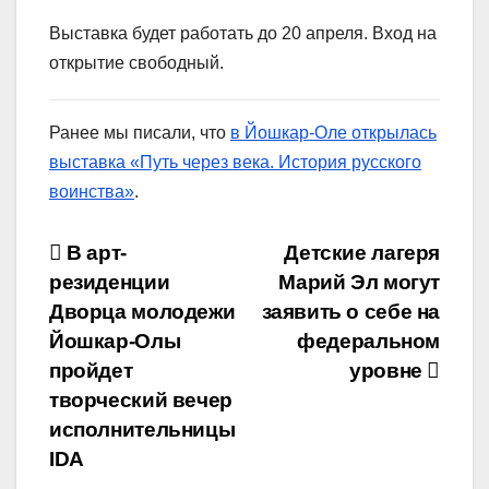
Выставка будет работать до 20 апреля. Вход на
открытие свободный.
Ранее мы писали, что
в Йошкар-Оле открылась
выставка «Путь через века. История русского
воинства»
.
Навигация
В арт-
Детские лагеря
резиденции
Марий Эл могут
по
Дворца молодежи
заявить о себе на
записям
Йошкар-Олы
федеральном
пройдет
уровне
творческий вечер
исполнительницы
IDA