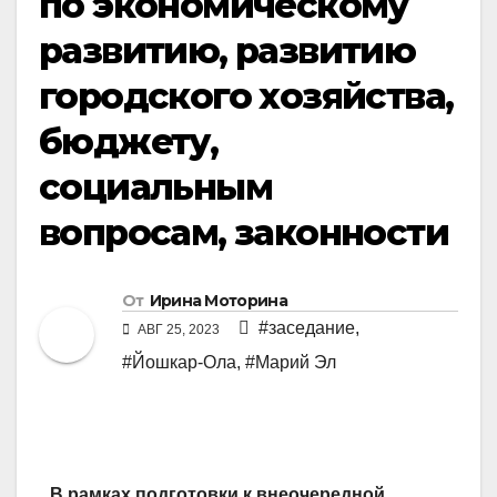
по экономическому
развитию, развитию
городского хозяйства,
бюджету,
социальным
вопросам, законности
От
Ирина Моторина
#заседание
,
АВГ 25, 2023
#Йошкар-Ола
,
#Марий Эл
В рамках подготовки к внеочередной