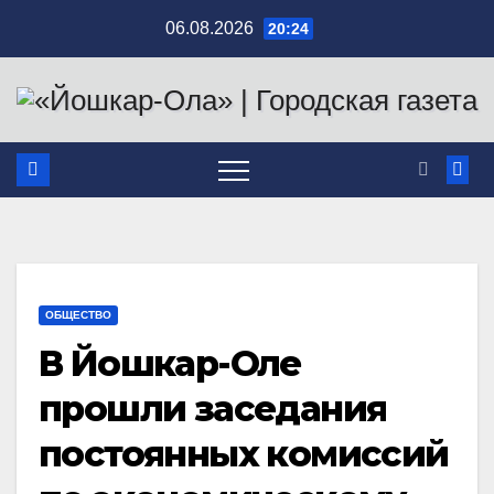
Перейти
06.08.2026
20:24
к
содержимому
ОБЩЕСТВО
В Йошкар-Оле
прошли заседания
постоянных комиссий