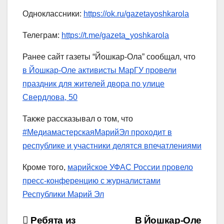
Одноклассники:
https://ok.ru/gazetayoshkarola
Телеграм:
https://t.me/gazeta_yoshkarola
Ранее сайт газеты “Йошкар-Ола” сообщал, что
в Йошкар-Оле активисты МарГУ провели
праздник для жителей двора по улице
Свердлова, 50
Также рассказывал о том, что
#МедиамастерскаяМарийЭл проходит в
республике и участники делятся впечатлениями
Кроме того,
марийское УФАС России провело
пресс-конференцию с журналистами
Республики Марий Эл
Навигация
Ребята из
В Йошкар-Оле