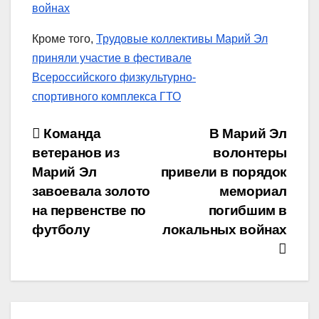
войнах
Кроме того,
Трудовые коллективы Марий Эл
приняли участие в фестивале
Всероссийского физкультурно-
спортивного комплекса ГТО
Навигация
Команда
В Марий Эл
ветеранов из
волонтеры
по
Марий Эл
привели в порядок
записям
завоевала золото
мемориал
на первенстве по
погибшим в
футболу
локальных войнах