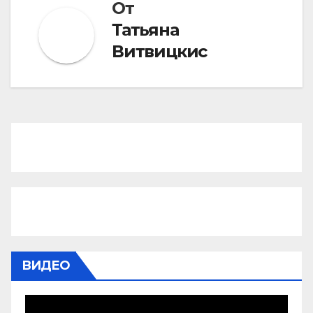
От
Татьяна
Витвицкис
ВИДЕО