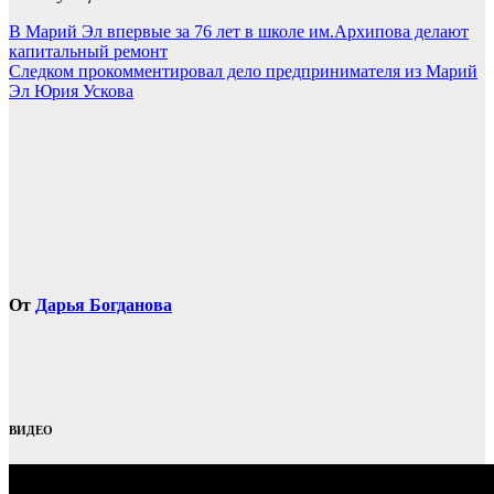
Навигация
В Марий Эл впервые за 76 лет в школе им.Архипова делают
капитальный ремонт
по
Следком прокомментировал дело предпринимателя из Марий
записям
Эл Юрия Ускова
От
Дарья Богданова
ВИДЕО