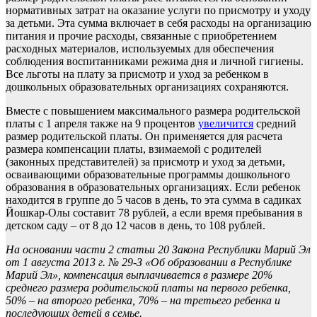
нормативных затрат на оказание услуги по присмотру и уходу
за детьми. Эта сумма включает в себя расходы на организацию
питания и прочие расходы, связанные с приобретением
расходных материалов, используемых для обеспечения
соблюдения воспитанниками режима дня и личной гигиены.
Все льготы на плату за присмотр и уход за ребенком в
дошкольных образовательных организациях сохраняются.
Вместе с повышением максимального размера родительской
платы с 1 апреля также на 9 процентов
увеличится
средний
размер родительской платы. Он применяется для расчета
размера компенсации платы, взимаемой с родителей
(законных представителей) за присмотр и уход за детьми,
осваивающими образовательные программы дошкольного
образования в образовательных организациях. Если ребенок
находится в группе до 5 часов в день, то эта сумма в садиках
Йошкар-Олы составит 78 рублей, а если время пребывания в
детском саду – от 8 до 12 часов в день, то 108 рублей.
На основании части 2 статьи 20 Закона Республики Марий Эл
от 1 августа 2013 г. № 29-З «Об образовании в Республике
Марий Эл», компенсация выплачивается в размере 20%
среднего размера родительской платы на первого ребенка,
50% – на второго ребенка, 70% – на третьего ребенка и
последующих детей в семье.