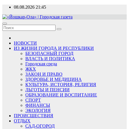
Перейти
08.08.2026
21:45
к
содержимому
«Йошкар-Ола» | Городская газета
Новости, события, люди
НОВОСТИ
ИЗ ЖИЗНИ ГОРОДА И РЕСПУБЛИКИ
БЕЗОПАСНЫЙ ГОРОД
ВЛАСТЬ И ПОЛИТИКА
Городская среда
ЖКХ
ЗАКОН И ПРАВО
ЗДОРОВЬЕ И МЕДИЦИНА
КУЛЬТУРА, ИСТОРИЯ, РЕЛИГИЯ
ЛЬГОТЫ И ПЕНСИИ
ОБРАЗОВАНИЕ И ВОСПИТАНИЕ
СПОРТ
ФИНАНСЫ
ЭКОЛОГИЯ
ПРОИСШЕСТВИЯ
ОТДЫХ
САД-ОГОРОД