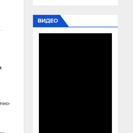
ВИДЕО
а
ично-