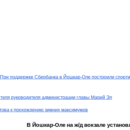
При поддержке Сбербанка в Йошкар-Оле построили спорт
теля руководителя администрации главы Марий Эл
отова к прохождению зимних максимумов
В Йошкар-Оле на ж/д вокзале установ