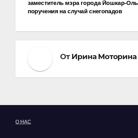
заместитель мэра города Йошкар-Ол
по
поручения на случай снегопадов
записям
От
Ирина Моторина
О НАС