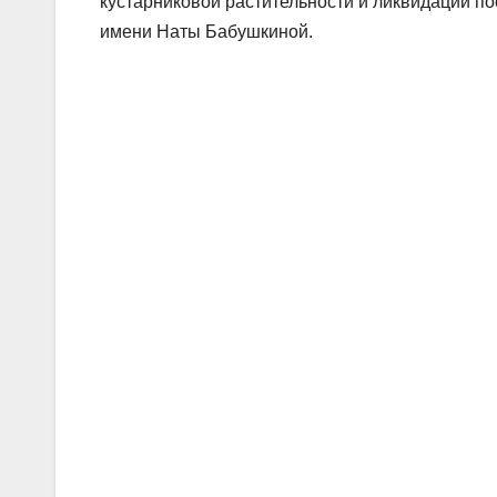
кустарниковой растительности и ликвидации п
имени Наты Бабушкиной.