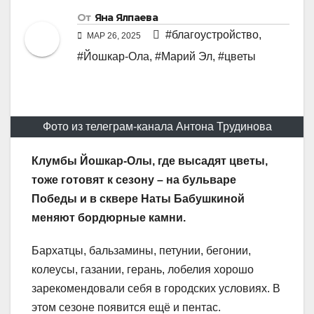
От
Яна Ялпаева
#благоустройство
,
МАР 26, 2025
#Йошкар-Ола
,
#Марий Эл
,
#цветы
Фото из телеграм-канала Антона Трудинова
Клумбы Йошкар-Олы, где высадят цветы,
тоже готовят к сезону – на бульваре
Победы и в сквере Наты Бабушкиной
меняют бордюрные камни.
Бархатцы, бальзамины, петунии, бегонии,
колеусы, газании, герань, лобелия хорошо
зарекомендовали себя в городских условиях. В
этом сезоне появится ещё и пентас.