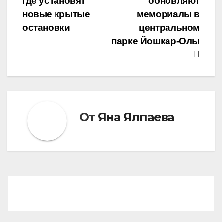
где установят
обновляют
записям
новые крытые
мемориалы в
остановки
центральном
парке Йошкар-Олы
От
Яна Ялпаева