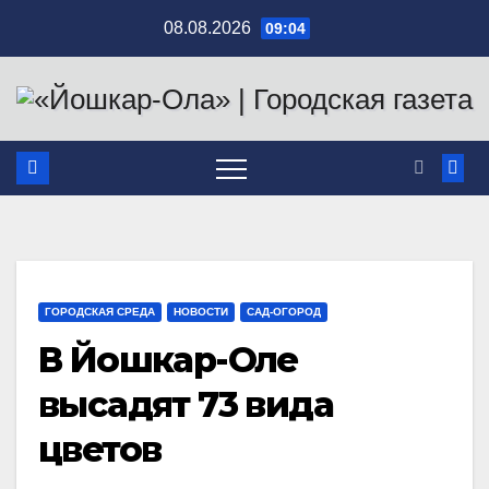
Перейти
08.08.2026
09:04
к
содержимому
ГОРОДСКАЯ СРЕДА
НОВОСТИ
САД-ОГОРОД
В Йошкар-Оле
высадят 73 вида
цветов