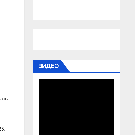
ВИДЕО
вать
25.