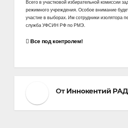
Всего в участковой избирательной комиссии за
режимного учреждения. Особое внимание буде
участие в выборах. Им сотрудники изолятора п
служба УФСИН РФ по РМЭ.
Навигация
Все под контролем!
по
записям
От
Иннокентий РА