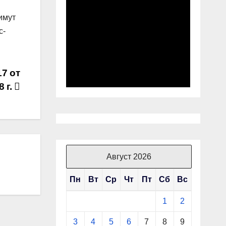
имут
с-
7 от
8 г.
Август 2026
Пн
Вт
Ср
Чт
Пт
Сб
Вс
1
2
3
4
5
6
7
8
9