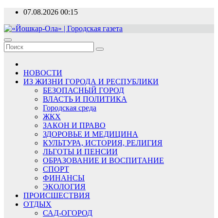
Перейти
07.08.2026
00:15
к
содержимому
«Йошкар-Ола» | Городская газета
Новости, события, люди
НОВОСТИ
ИЗ ЖИЗНИ ГОРОДА И РЕСПУБЛИКИ
БЕЗОПАСНЫЙ ГОРОД
ВЛАСТЬ И ПОЛИТИКА
Городская среда
ЖКХ
ЗАКОН И ПРАВО
ЗДОРОВЬЕ И МЕДИЦИНА
КУЛЬТУРА, ИСТОРИЯ, РЕЛИГИЯ
ЛЬГОТЫ И ПЕНСИИ
ОБРАЗОВАНИЕ И ВОСПИТАНИЕ
СПОРТ
ФИНАНСЫ
ЭКОЛОГИЯ
ПРОИСШЕСТВИЯ
ОТДЫХ
САД-ОГОРОД