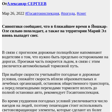
От
Александр СЕРГЕЕВ
Мар 26, 2022
#Госавтоинспекция
,
#погода
,
#снег
Синоптики сообщают, что в
ближайшее время в Йошкар-
Оле сильно похолодает, а также на территории Марий Эл
вновь выпадет снег.
В связи с прогнозом дорожные полицейские напоминают
водителям о том, что нужно быть предельно осторожными на
дорогах. Проезжая часть покроется льдом, в связи с этим
увеличится автомобильный тормозной путь.
При выборе скорости учитывайте погодные и дорожные
условия, снижайте скорость вблизи образовательных и
лечебных организаций, остановок общественного транспорта,
а перед пешеходными переходами тормозите вплоть до
полной остановки авто, рекомендует Госавтоинспекция.
Во время ухудшения погодных условий увеличивается число
наездов на людей, поэтому
пешеходам стоит использовать
световозвращающие элементы, которые сделают их более