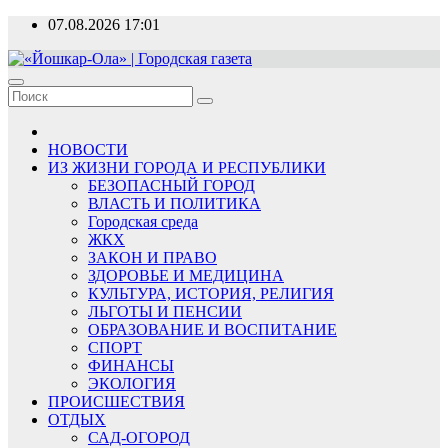
Перейти
07.08.2026
17:01
к
содержимому
«Йошкар-Ола» | Городская газета
Новости, события, люди
НОВОСТИ
ИЗ ЖИЗНИ ГОРОДА И РЕСПУБЛИКИ
БЕЗОПАСНЫЙ ГОРОД
ВЛАСТЬ И ПОЛИТИКА
Городская среда
ЖКХ
ЗАКОН И ПРАВО
ЗДОРОВЬЕ И МЕДИЦИНА
КУЛЬТУРА, ИСТОРИЯ, РЕЛИГИЯ
ЛЬГОТЫ И ПЕНСИИ
ОБРАЗОВАНИЕ И ВОСПИТАНИЕ
СПОРТ
ФИНАНСЫ
ЭКОЛОГИЯ
ПРОИСШЕСТВИЯ
ОТДЫХ
САД-ОГОРОД