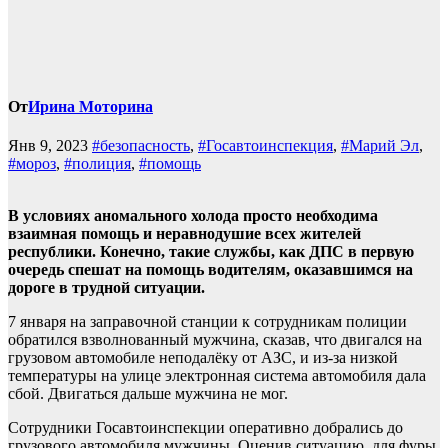
От
Ирина Моторина
Янв 9, 2023
#безопасность
,
#Госавтоинспекция
,
#Марий Эл
,
#мороз
,
#полиция
,
#помощь
В условиях аномального холода просто необходима
взаимная помощь и неравнодушие всех жителей
республики. Конечно, такие службы, как ДПС в первую
очередь спешат на помощь водителям, оказавшимся на
дороге в трудной ситуации.
7 января на заправочной станции к сотрудникам полиции
обратился взволнованный мужчина, сказав, что двигался на
грузовом автомобиле неподалёку от АЗС, и из-за низкой
температуры на улице электронная система автомобиля дала
сбой. Двигаться дальше мужчина не мог.
Сотрудники Госавтоинспекции оперативно добрались до
грузового автомобиля мужчины. Оценив ситуацию, для фуры