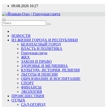
Перейти
09.08.2026
16:27
к
содержимому
«Йошкар-Ола» | Городская газета
Новости, события, люди
НОВОСТИ
ИЗ ЖИЗНИ ГОРОДА И РЕСПУБЛИКИ
БЕЗОПАСНЫЙ ГОРОД
ВЛАСТЬ И ПОЛИТИКА
Городская среда
ЖКХ
ЗАКОН И ПРАВО
ЗДОРОВЬЕ И МЕДИЦИНА
КУЛЬТУРА, ИСТОРИЯ, РЕЛИГИЯ
ЛЬГОТЫ И ПЕНСИИ
ОБРАЗОВАНИЕ И ВОСПИТАНИЕ
СПОРТ
ФИНАНСЫ
ЭКОЛОГИЯ
ПРОИСШЕСТВИЯ
ОТДЫХ
САД-ОГОРОД