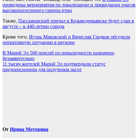
проведены мероприятия по локализации и ликвидации очагов
высокопатогенного гриппа птиц
Также,
Пассажирский причал в Козьмодемьянске будет сдан в
августе – к 440-летию города
Кроме того,
Игорь Маковский и Вячеслав Гладков обсудили
оперативную ситуацию в регионе
Навигация
В Марий Эл 500 пенсий по инвалидности назначено
беззаявительно
по
11 тысяч жителей Марий Эл подтвердили статус
записям
предпенсионера для получения льгот
От
Ирина Моторина