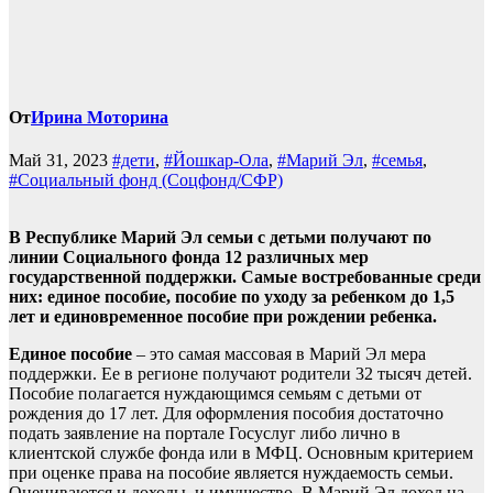
От
Ирина Моторина
Май 31, 2023
#дети
,
#Йошкар-Ола
,
#Марий Эл
,
#семья
,
#Социальный фонд (Соцфонд/СФР)
В Республике Марий Эл семьи с детьми получают по
линии Социального фонда 12 различных мер
государственной поддержки. Самые востребованные среди
них: единое пособие, пособие по уходу за ребенком до 1,5
лет и единовременное пособие при рождении ребенка.
Единое пособие
– это самая массовая в Марий Эл мера
поддержки. Ее в регионе получают родители 32 тысяч детей.
Пособие полагается нуждающимся семьям с детьми от
рождения до 17 лет. Для оформления пособия достаточно
подать заявление на портале Госуслуг либо лично в
клиентской службе фонда или в МФЦ. Основным критерием
при оценке права на пособие является нуждаемость семьи.
Оцениваются и доходы, и имущество. В Марий Эл доход на