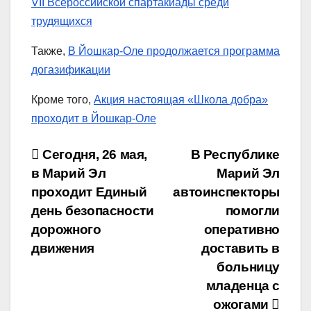
VII Всероссийской спартакиады среди
трудящихся
Также,
В Йошкар-Оле продолжается программа
догазификации
Кроме того,
Акция настоящая «Школа добра»
проходит в Йошкар-Оле
Навигация
Сегодня, 26 мая,
В Республике
в Марий Эл
Марий Эл
по
проходит Единый
автоинспекторы
записям
день безопасности
помогли
дорожного
оперативно
движения
доставить в
больницу
младенца с
ожогами