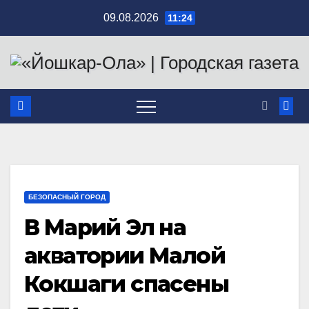
Перейти
09.08.2026
11:24
к
содержимому
БЕЗОПАСНЫЙ ГОРОД
В Марий Эл на
акватории Малой
Кокшаги спасены