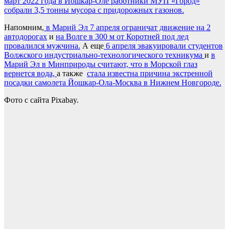
март 2022 года в Йошкар-Оле работники МУП «Город»
собрали 3,5 тонны мусора с придорожных газонов.
Напомним,
в Марий Эл 7 апреля ограничат движение на 2
автодорогах
и
на Волге в 300 м от Коротней под лед
провалился мужчина.
А еще
6 апреля эвакуировали студентов
Волжского индустриально-технологического техникума
и
в
Марий Эл в Минприроды считают, что в Морской глаз
вернется вода,
а также
стала известна причина экстренной
посадки самолета Йошкар-Ола-Москва в Нижнем Новгороде.
Фото с сайта Pixabay.