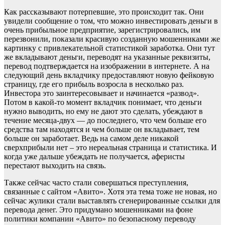
Как рассказывают потерпевшие, это происходит так. Они
увидели сообщение о том, что можно инвестировать деньги в
очень прибыльное предприятие, зарегистрировались, им
перезвонили, показали красивую созданную мошенниками же
картинку с привлекательной статистикой заработка. Они тут
же вкладывают деньги, переводят на указанные реквизиты,
перевод подтверждается на изображении в интернете. А на
следующий день вкладчику предоставляют новую фейковую
страницу, где его прибыль возросла в несколько раз.
Инвестора это заинтересовывает и начинается «развод».
Потом в какой-то момент вкладчик понимает, что деньги
нужно выводить, но ему не дают это сделать, убеждают в
течение месяца-двух — до последнего, что чем больше его
средства там находятся и чем больше он вкладывает, тем
больше он заработает. Ведь на самом деле никакой
сверхприбыли нет – это нереальная страница и статистика. И
когда уже дальше убеждать не получается, аферисты
перестают выходить на связь.
Также сейчас часто стали совершаться преступления,
связанные с сайтом «Авито». Хотя эта тема тоже не новая, но
сейчас жулики стали выставлять сгенерированные ссылки для
перевода денег. Это придумано мошенниками на фоне
политики компании «Авито» по безопасному переводу