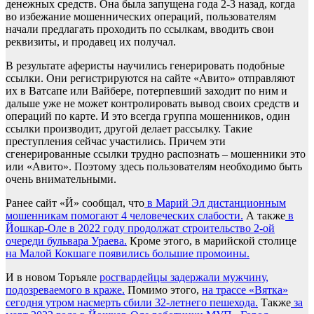
денежных средств. Она была запущена года 2-3 назад, когда
во избежание мошеннических операций, пользователям
начали предлагать проходить по ссылкам, вводить свои
реквизиты, и продавец их получал.
В результате аферисты научились генерировать подобные
ссылки. Они регистрируются на сайте «Авито» отправляют
их в Ватсапе или Вайбере, потерпевший заходит по ним и
дальше уже не может контролировать вывод своих средств и
операций по карте. И это всегда группа мошенников, один
ссылки производит, другой делает рассылку. Такие
преступления сейчас участились. Причем эти
сгенерированные ссылки трудно распознать – мошенники это
или «Авито». Поэтому здесь пользователям необходимо быть
очень внимательными.
Ранее сайт «Й» сообщал, что
в Марий Эл дистанционным
мошенникам помогают 4 человеческих слабости.
А также
в
Йошкар-Оле в 2022 году продолжат строительство 2-ой
очереди бульвара Ураева.
Кроме этого, в марийской столице
на Малой Кокшаге появились большие промоины.
И в новом Торъяле
росгвардейцы задержали мужчину,
подозреваемого в краже.
Помимо этого,
на трассе «Вятка»
сегодня утром насмерть сбили 32-летнего пешехода.
Также
за