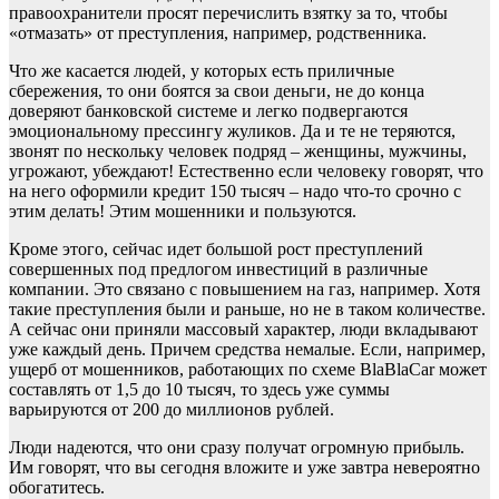
правоохранители просят перечислить взятку за то, чтобы
«отмазать» от преступления, например, родственника.
Что же касается людей, у которых есть приличные
сбережения, то они боятся за свои деньги, не до конца
доверяют банковской системе и легко подвергаются
эмоциональному прессингу жуликов. Да и те не теряются,
звонят по нескольку человек подряд – женщины, мужчины,
угрожают, убеждают! Естественно если человеку говорят, что
на него оформили кредит 150 тысяч – надо что-то срочно с
этим делать! Этим мошенники и пользуются.
Кроме этого, сейчас идет большой рост преступлений
совершенных под предлогом инвестиций в различные
компании. Это связано с повышением на газ, например. Хотя
такие преступления были и раньше, но не в таком количестве.
А сейчас они приняли массовый характер, люди вкладывают
уже каждый день. Причем средства немалые. Если, например,
ущерб от мошенников, работающих по схеме BlaBlaCar может
составлять от 1,5 до 10 тысяч, то здесь уже суммы
варьируются от 200 до миллионов рублей.
Люди надеются, что они сразу получат огромную прибыль.
Им говорят, что вы сегодня вложите и уже завтра невероятно
обогатитесь.