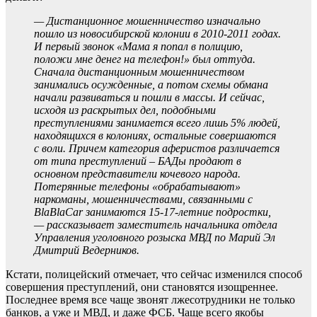
— Дистанционное мошенничество изначально
пошло из новосибирской колонии в 2010-2011 годах.
И первый звонок «Мама я попал в полицию,
положи мне денег на телефон!» был оттуда.
Сначала дистанционным мошенничеством
занимались осужденные, а потом схемы обмана
начали развиваться и пошли в массы. И сейчас,
исходя из раскрытых дел, подобными
преступлениями занимается всего лишь 5% людей,
находящихся в колониях, остальные совершаются
с воли. Причем категория аферистов различается
от типа преступлений – БАДы продают в
основном представители кочевого народа.
Потерянные телефоны «обрабатывают»
наркоманы, мошенничествами, связанными с
BlaBlaCar занимаются 15-17-летние подростки,
— рассказывает заместитель начальника отдела
Управления уголовного розыска МВД по Марий Эл
Дмитрий Ведерников.
Кстати, полицейский отмечает, что сейчас изменился способ
совершения преступлений, они становятся изощреннее.
Последнее время все чаще звонят лжесотрудники не только
банков, а уже и МВД, и даже ФСБ. Чаще всего якобы