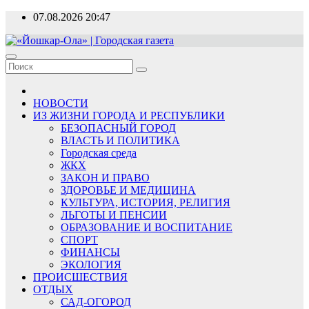
Перейти
07.08.2026
20:47
к
содержимому
«Йошкар-Ола» | Городская газета
Новости, события, люди
НОВОСТИ
ИЗ ЖИЗНИ ГОРОДА И РЕСПУБЛИКИ
БЕЗОПАСНЫЙ ГОРОД
ВЛАСТЬ И ПОЛИТИКА
Городская среда
ЖКХ
ЗАКОН И ПРАВО
ЗДОРОВЬЕ И МЕДИЦИНА
КУЛЬТУРА, ИСТОРИЯ, РЕЛИГИЯ
ЛЬГОТЫ И ПЕНСИИ
ОБРАЗОВАНИЕ И ВОСПИТАНИЕ
СПОРТ
ФИНАНСЫ
ЭКОЛОГИЯ
ПРОИСШЕСТВИЯ
ОТДЫХ
САД-ОГОРОД