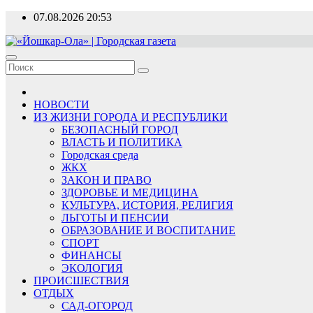
Перейти
07.08.2026
20:53
к
содержимому
«Йошкар-Ола» | Городская газета
Новости, события, люди
НОВОСТИ
ИЗ ЖИЗНИ ГОРОДА И РЕСПУБЛИКИ
БЕЗОПАСНЫЙ ГОРОД
ВЛАСТЬ И ПОЛИТИКА
Городская среда
ЖКХ
ЗАКОН И ПРАВО
ЗДОРОВЬЕ И МЕДИЦИНА
КУЛЬТУРА, ИСТОРИЯ, РЕЛИГИЯ
ЛЬГОТЫ И ПЕНСИИ
ОБРАЗОВАНИЕ И ВОСПИТАНИЕ
СПОРТ
ФИНАНСЫ
ЭКОЛОГИЯ
ПРОИСШЕСТВИЯ
ОТДЫХ
САД-ОГОРОД