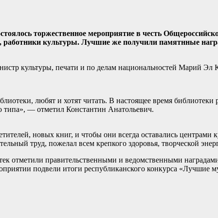
остоялось торжественное мероприятие в честь Общероссийско
, работники культуры. Лучшие же получили памятнные нагр
истр культуры, печати и по делам национальностей Марий Эл 
блиотеки, любят и хотят читать. В настоящее время библиотеки
о типа», — отметил Константин Анатольевич.
етителей, новых книг, и чтобы они всегда оставались центрами
тельный труд, пожелал всем крепкого здоровья, творческой эне
к отметили правительственными и ведомственными наградами з
мероприятии подвели итоги республиканского конкурса «Лучши