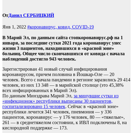
От
Данил СЕРБИЦКИЙ
Янв 1, 2022
#коронавирус, ковид, COVID-19
В Марий Эл, по данным сайта стопкоронавирус.рф на 1
января, за последние сутки 2021 года коронавирус унес
жизни 3 пациентов, находившихся в «красной зоне»
больниц. Общее число скончавшихся от ковида с начала
наблюдений достигло 943 человек.
Зарегистрирован
41 новый случай инфицирования
коронавирусом, причем половина в Йошкар-Оле — 20
человек. Всего с начала пандемии в регионе заразились 29 414
человек, из них 13 348 — в марийской столице (это 45,38%
всех инфицированных в Марий Эл).
По данным Минздрава Марий Эл,
за минувшие сутки из
«инфекционок» республики выписаны 30 пациентов,
госпитализировано 15 человек
. Сейчас в «красной зоне»
республики лечится 341 человек, пневмония — у 336
пациентов, коронавирус — у 176 человек, 80 — «тяжелые»,
261 — в среднетяжелом состоянии, к ИВЛ подключены 8, на
кислородной поддержке — 173.