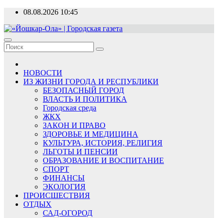
Перейти
08.08.2026
10:45
к
содержимому
«Йошкар-Ола» | Городская газета
Новости, события, люди
НОВОСТИ
ИЗ ЖИЗНИ ГОРОДА И РЕСПУБЛИКИ
БЕЗОПАСНЫЙ ГОРОД
ВЛАСТЬ И ПОЛИТИКА
Городская среда
ЖКХ
ЗАКОН И ПРАВО
ЗДОРОВЬЕ И МЕДИЦИНА
КУЛЬТУРА, ИСТОРИЯ, РЕЛИГИЯ
ЛЬГОТЫ И ПЕНСИИ
ОБРАЗОВАНИЕ И ВОСПИТАНИЕ
СПОРТ
ФИНАНСЫ
ЭКОЛОГИЯ
ПРОИСШЕСТВИЯ
ОТДЫХ
САД-ОГОРОД