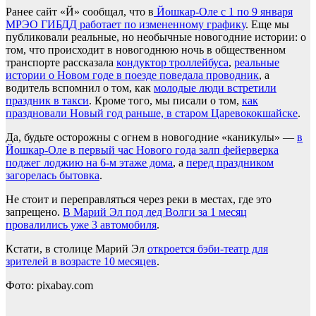
Ранее сайт «Й» сообщал, что в
Йошкар-Оле с 1 по 9 января
МРЭО ГИБДД работает по измененному графику
. Еще мы
публиковали реальные, но необычные новогодние истории: о
том,
что происходит в новогоднюю ночь в общественном
транспорте рассказала
кондуктор троллейбуса
,
реальные
истории о Новом годе в поезде поведала проводник
, а
водитель вспомнил о том, как
молодые люди встретили
праздник в такси
. Кроме того, мы писали о том,
как
праздновали Новый год раньше, в старом Царевококшайске
.
Да, будьте осторожны с огнем в новогодние «каникулы» —
в
Йошкар-Оле в первый час Нового года залп фейерверка
поджег лоджию на 6-м этаже дома
, а
перед праздником
загорелась бытовка
.
Не стоит и переправляться через реки в местах, где это
запрещено.
В Марий Эл под лед Волги за 1 месяц
провалились уже 3 автомобиля
.
Кстати, в столице Марий Эл
откроется бэби-театр для
зрителей в возрасте 10 месяцев
.
Фото: pixabay.com