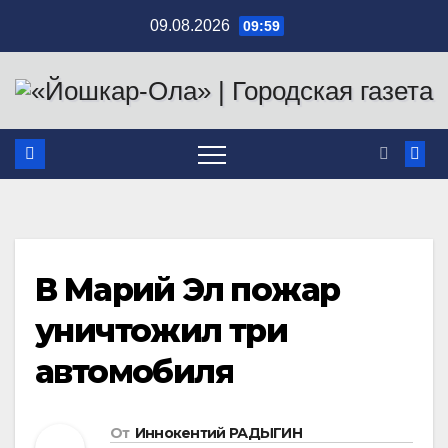
Перейти
09.08.2026
09:59
к
содержимому
В Марий Эл пожар
уничтожил три
автомобиля
От
Иннокентий РАДЫГИН