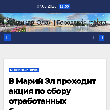
Перейти
07.08.2026
13:55
к
содержимому
БЕЗОПАСНЫЙ ГОРОД
В Марий Эл проходит
акция по сбору
отработанных