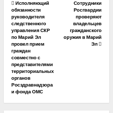
Навигация
Исполняющий
Сотрудники
обязанности
Росгвардии
по
руководителя
проверяют
записям
следственного
владельцев
управления СКР
гражданского
по Марий Эл
оружия в Марий
провел прием
Эл
граждан
совместно с
представителями
территориальных
органов
Росздравнадзора
и фонда ОМС