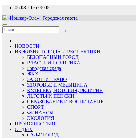
Перейти
06.08.2026
06:06
к
содержимому
«Йошкар-Ола» | Городская газета
Новости, события, люди
НОВОСТИ
ИЗ ЖИЗНИ ГОРОДА И РЕСПУБЛИКИ
БЕЗОПАСНЫЙ ГОРОД
ВЛАСТЬ И ПОЛИТИКА
Городская среда
ЖКХ
ЗАКОН И ПРАВО
ЗДОРОВЬЕ И МЕДИЦИНА
КУЛЬТУРА, ИСТОРИЯ, РЕЛИГИЯ
ЛЬГОТЫ И ПЕНСИИ
ОБРАЗОВАНИЕ И ВОСПИТАНИЕ
СПОРТ
ФИНАНСЫ
ЭКОЛОГИЯ
ПРОИСШЕСТВИЯ
ОТДЫХ
САД-ОГОРОД