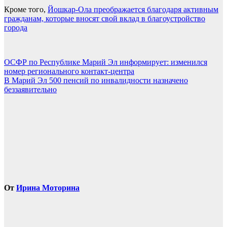
Кроме того,
Йошкар-Ола преображается благодаря активным
гражданам, которые вносят свой вклад в благоустройство
города
Навигация
ОСФР по Республике Марий Эл информирует: изменился
номер регионального контакт-центра
по
В Марий Эл 500 пенсий по инвалидности назначено
записям
беззаявительно
От
Ирина Моторина