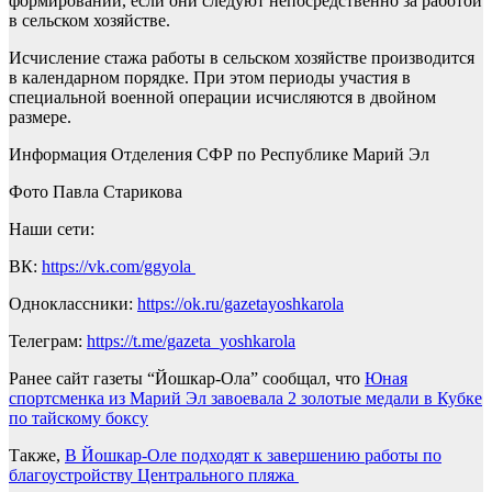
формировании, если они следуют непосредственно за работой
в сельском хозяйстве.
Исчисление стажа работы в сельском хозяйстве производится
в календарном порядке. При этом периоды участия в
специальной военной операции исчисляются в двойном
размере.
Информация Отделения СФР по Республике Марий Эл
Фото Павла Старикова
Наши сети:
ВК:
https://vk.com/ggyola
Одноклассники:
https://ok.ru/gazetayoshkarola
Телеграм:
https://t.me/gazeta_yoshkarola
Ранее сайт газеты “Йошкар-Ола” сообщал, что
Юная
спортсменка из Марий Эл завоевала 2 золотые медали в Кубке
по тайскому боксу
Также,
В Йошкар-Оле подходят к завершению работы по
благоустройству Центрального пляжа