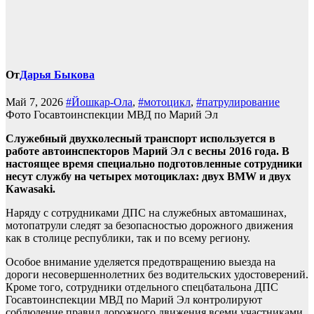
От
Дарья Быкова
Май 7, 2026
#Йошкар-Ола
,
#мотоцикл
,
#патрулирование
Фото Госавтоинспекции МВД по Марий Эл
Служебный двухколесный транспорт используется в
работе автоинспекторов Марий Эл с весны 2016 года. В
настоящее время специально подготовленные сотрудники
несут службу на четырех мотоциклах: двух BMW и двух
Кawasaki.
Наряду с сотрудниками ДПС на служебных автомашинах,
мотопатрули следят за безопасностью дорожного движения
как в столице республики, так и по всему региону.
Особое внимание уделяется предотвращению выезда на
дороги несовершеннолетних без водительских удостоверений.
Кроме того, сотрудники отдельного спецбатальона ДПС
Госавтоинспекции МВД по Марий Эл контролируют
соблюдение правил дорожного движения всеми участниками