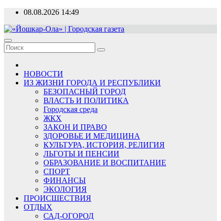
Перейти
08.08.2026
14:49
к
содержимому
«Йошкар-Ола» | Городская газета
Новости, события, люди
НОВОСТИ
ИЗ ЖИЗНИ ГОРОДА И РЕСПУБЛИКИ
БЕЗОПАСНЫЙ ГОРОД
ВЛАСТЬ И ПОЛИТИКА
Городская среда
ЖКХ
ЗАКОН И ПРАВО
ЗДОРОВЬЕ И МЕДИЦИНА
КУЛЬТУРА, ИСТОРИЯ, РЕЛИГИЯ
ЛЬГОТЫ И ПЕНСИИ
ОБРАЗОВАНИЕ И ВОСПИТАНИЕ
СПОРТ
ФИНАНСЫ
ЭКОЛОГИЯ
ПРОИСШЕСТВИЯ
ОТДЫХ
САД-ОГОРОД