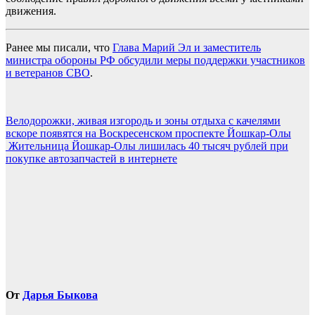
движения.
Ранее мы писали, что
Глава Марий Эл и заместитель
министра обороны РФ обсудили меры поддержки участников
и ветеранов СВО
.
Навигация
Велодорожки, живая изгородь и зоны отдыха с качелями
вскоре появятся на Воскресенском проспекте Йошкар-Олы
по
Жительница Йошкар-Олы лишилась 40 тысяч рублей при
записям
покупке автозапчастей в интернете
От
Дарья Быкова