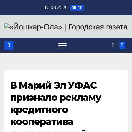
Перейти
10.08.2026
09:10
к
содержимому
В Марий Эл УФАС
признало рекламу
кредитного
кооператива