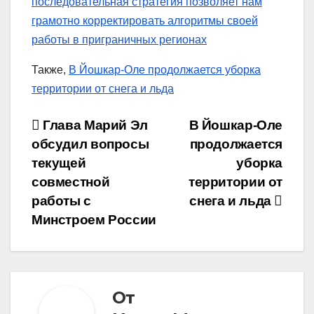
последовательная стратегия позволяет нам
грамотно корректировать алгоритмы своей
работы в приграничных регионах
Также,
В Йошкар-Оле продолжается уборка
территории от снега и льда
Навигация
Глава Марий Эл
В Йошкар-Оле
обсудил вопросы
продолжается
по
текущей
уборка
записям
совместной
территории от
работы с
снега и льда
Минстроем России
От