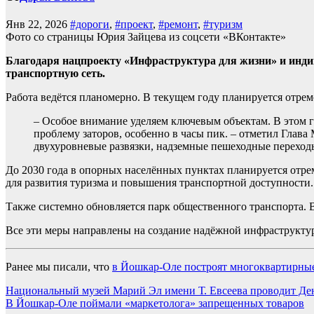
Янв 22, 2026
#дороги
,
#проект
,
#ремонт
,
#туризм
Фото со страницы Юрия Зайцева из соцсети «ВКонтакте»
Благодаря нацпроекту «Инфраструктура для жизни» и инди
транспортную сеть.
Работа ведётся планомерно. В текущем году планируется отрем
– Особое внимание уделяем ключевым объектам. В этом г
проблему заторов, особенно в часы пик. – отметил Глава
двухуровневые развязки, надземные пешеходные переход
До 2030 года в опорных населённых пунктах планируется отре
для развития туризма и повышения транспортной доступности.
Также системно обновляется парк общественного транспорта. В
Все эти меры направлены на создание надёжной инфраструкту
Ранее мы писали, что
в Йошкар-Оле построят многоквартирные
Навигация
Национальный музей Марий Эл имени Т. Евсеева проводит Де
В Йошкар-Оле поймали «маркетолога» запрещенных товаров
по