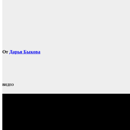
записям
От
Дарья Быкова
ВИДЕО