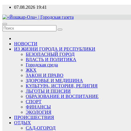
Перейти
07.08.2026
19:41
к
содержимому
«Йошкар-Ола» | Городская газета
Новости, события, люди
НОВОСТИ
ИЗ ЖИЗНИ ГОРОДА И РЕСПУБЛИКИ
БЕЗОПАСНЫЙ ГОРОД
ВЛАСТЬ И ПОЛИТИКА
Городская среда
ЖКХ
ЗАКОН И ПРАВО
ЗДОРОВЬЕ И МЕДИЦИНА
КУЛЬТУРА, ИСТОРИЯ, РЕЛИГИЯ
ЛЬГОТЫ И ПЕНСИИ
ОБРАЗОВАНИЕ И ВОСПИТАНИЕ
СПОРТ
ФИНАНСЫ
ЭКОЛОГИЯ
ПРОИСШЕСТВИЯ
ОТДЫХ
САД-ОГОРОД