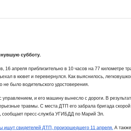
инувшую субботу.
, 16 апреля приблизительно в 10 часов на 77 километре т
ехал в кювет и перевернулся. Как выяснилось, легковушко
го не было водительского удостоверения.
с управлением, и его машину вынесло с дороги. В результа
ерьезные травмы. С места ДТП его забрала бригада скорой
а, сообщает пресс-служба УГИБДД по Марий Эл.
ы ищут свидетелей ДТП, произошедшего 11 апреля.
А такж