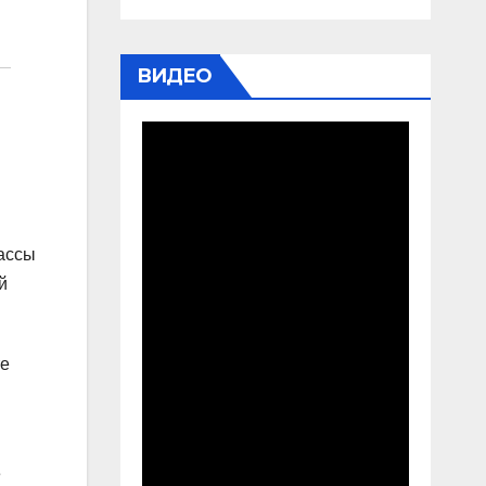
ВИДЕО
рассы
й
те
е