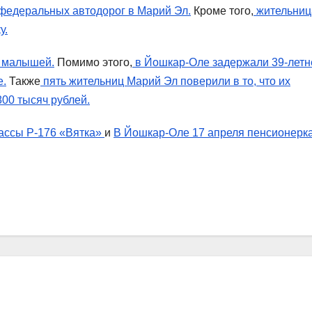
 федеральных автодорог в Марий Эл.
Кроме того,
жительниц
у.
0 малышей.
Помимо этого,
в Йошкар-Оле задержали 39-летн
е.
Также
пять жительниц Марий Эл поверили в то, что их
800 тысяч рублей.
ассы Р-176 «Вятка»
и
В Йошкар-Оле 17 апреля пенсионерк