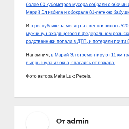
более 60 кубометров мусора собрали с обочин
Марий Эл избила и обокрала 81-летнюю бабушк
И
в республике за месяц на свет появилось 52
мужчину, находящегося в федеральном розыск
родственники попали в ДТП, и потеряли почти 
Напомним,
в Марий Эл отремонтируют 11 км тр
выпрыгнула из окна, спасаясь от пожара.
Фото автора Malte Luk: Pexels.
От
admin