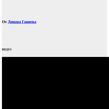
От
Динара Ганиева
ВИДЕО