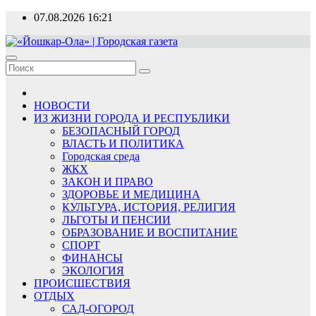
Перейти
07.08.2026
16:21
к
содержимому
«Йошкар-Ола» | Городская газета
Новости, события, люди
НОВОСТИ
ИЗ ЖИЗНИ ГОРОДА И РЕСПУБЛИКИ
БЕЗОПАСНЫЙ ГОРОД
ВЛАСТЬ И ПОЛИТИКА
Городская среда
ЖКХ
ЗАКОН И ПРАВО
ЗДОРОВЬЕ И МЕДИЦИНА
КУЛЬТУРА, ИСТОРИЯ, РЕЛИГИЯ
ЛЬГОТЫ И ПЕНСИИ
ОБРАЗОВАНИЕ И ВОСПИТАНИЕ
СПОРТ
ФИНАНСЫ
ЭКОЛОГИЯ
ПРОИСШЕСТВИЯ
ОТДЫХ
САД-ОГОРОД