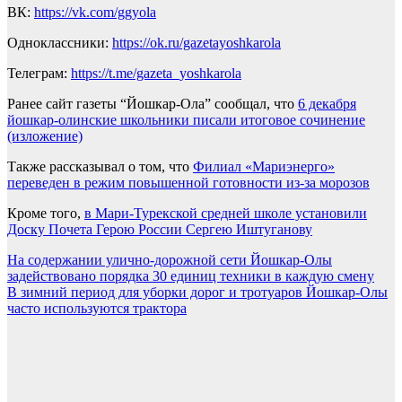
ВК:
https://vk.com/ggyola
Одноклассники:
https://ok.ru/gazetayoshkarola
Телеграм:
https://t.me/gazeta_yoshkarola
Ранее сайт газеты “Йошкар-Ола” сообщал, что
6 декабря
йошкар-олинские школьники писали итоговое сочинение
(изложение)
Также рассказывал о том, что
Филиал «Мариэнерго»
переведен в режим повышенной готовности из-за морозов
Кроме того,
в Мари-Турекской средней школе установили
Доску Почета Герою России Сергею Иштуганову
Навигация
На содержании улично-дорожной сети Йошкар-Олы
задействовано порядка 30 единиц техники в каждую смену
по
В зимний период для уборки дорог и тротуаров Йошкар-Олы
записям
часто используются трактора