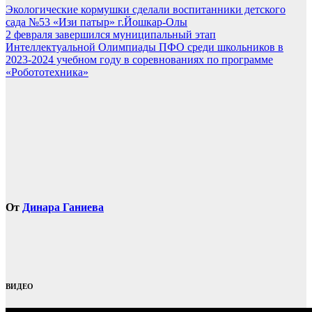
Навигация
Экологические кормушки сделали воспитанники детского
сада №53 «Изи патыр» г.Йошкар-Олы
по
2 февраля завершился муниципальный этап
записям
Интеллектуальной Олимпиады ПФО среди школьников в
2023-2024 учебном году в соревнованиях по программе
«Робототехника»
От
Динара Ганиева
ВИДЕО