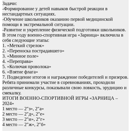
Задачи:
-Формирование у детей навыков быстрой реакции в
нестандартных ситуациях.
-Обучение школьников оказанию первой медицинской
помощи в экстремальной ситуации.
-Развитие и укрепление физической подготовки школьников.
В этом году военно-спортивная игра «Зарница» включила в
себя следующие этапы:
1. «Меткий стрелок»
2. «Переноска пострадавшего»
3. «Минное поле»
4. «Переправа»
5. «Колючая проволока»
6. «Взятие флага»
7. Подведение итогов и награждение победителей и призеров.
Ребята принимали участие в соревнованиях, проходили
различные конкурсы, показывали свою ловкость, эрудицию и
смекалку.
ИТОГИ ВОЕННО-СПОРТИВНОЙ ИГРЫ «ЗАРНИЦА –
2024»
1 место — 2″з», 2″а»
2 место — 2″д», 2″е»
3 место — 2″и», 2″г»
4 место — 2″ж», 2″б»