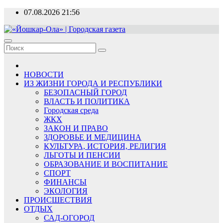
Перейти
07.08.2026
21:56
к
содержимому
«Йошкар-Ола» | Городская газета
Новости, события, люди
НОВОСТИ
ИЗ ЖИЗНИ ГОРОДА И РЕСПУБЛИКИ
БЕЗОПАСНЫЙ ГОРОД
ВЛАСТЬ И ПОЛИТИКА
Городская среда
ЖКХ
ЗАКОН И ПРАВО
ЗДОРОВЬЕ И МЕДИЦИНА
КУЛЬТУРА, ИСТОРИЯ, РЕЛИГИЯ
ЛЬГОТЫ И ПЕНСИИ
ОБРАЗОВАНИЕ И ВОСПИТАНИЕ
СПОРТ
ФИНАНСЫ
ЭКОЛОГИЯ
ПРОИСШЕСТВИЯ
ОТДЫХ
САД-ОГОРОД