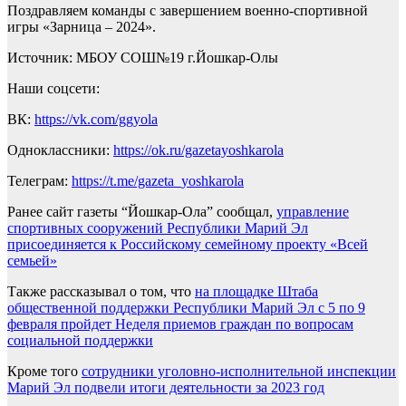
Поздравляем команды с завершением военно-спортивной
игры «Зарница – 2024».
Источник: МБОУ СОШ№19 г.Йошкар-Олы
Наши соцсети:
ВК:
https://vk.com/ggyola
Одноклассники:
https://ok.ru/gazetayoshkarola
Телеграм:
https://t.me/gazeta_yoshkarola
Ранее сайт газеты “Йошкар-Ола” сообщал,
управление
спортивных сооружений Республики Марий Эл
присоединяется к Российскому семейному проекту «Всей
семьей»
Также рассказывал о том, что
на площадке Штаба
общественной поддержки Республики Марий Эл с 5 по 9
февраля пройдет Неделя приемов граждан по вопросам
социальной поддержки
Кроме того
сотрудники уголовно-исполнительной инспекции
Марий Эл подвели итоги деятельности за 2023 год