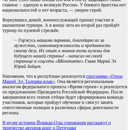
главное – единую и великую Россию. У боевого братства нет
национальностей и нет возраста, — уверен герой.
Вернувшись домой, военнослужащий принял участие в
шахматном турнире. А в конце лета во второй раз пройдёт
турнир по пулевой стрельбе.
− Горжусь нашими парнями, благодарю их за
мужество, самоотверженность и преданность
своему делу. Их опыт и знания очень нужны для
будущего нашей страны! – написал на своей
странице в соцсети «ВКонтакте» Глава Марий Эл
Юрий Зайцев.
Напомним, что в республике реализуется
программа «Герои
Марий Эл. Талешке-влак»
. Она является региональным
аналогом федерального проекта «Время героев» и реализуется
по предложению Президента Российской Федерации. После
завершения всех этапов отбора будет сформирована команда
участников, которые пройдут обучение и смогут занять
ответственные позиции в различных сферах деятельности
региона.
Навигация
В музее истории Йошкар-Олы горожанам расскажут о
творчестве авторов книг о Петрушке