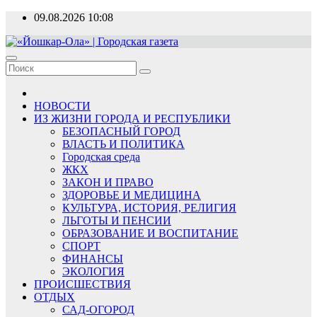
Перейти
09.08.2026
10:08
к
содержимому
«Йошкар-Ола» | Городская газета
Новости, события, люди
НОВОСТИ
ИЗ ЖИЗНИ ГОРОДА И РЕСПУБЛИКИ
БЕЗОПАСНЫЙ ГОРОД
ВЛАСТЬ И ПОЛИТИКА
Городская среда
ЖКХ
ЗАКОН И ПРАВО
ЗДОРОВЬЕ И МЕДИЦИНА
КУЛЬТУРА, ИСТОРИЯ, РЕЛИГИЯ
ЛЬГОТЫ И ПЕНСИИ
ОБРАЗОВАНИЕ И ВОСПИТАНИЕ
СПОРТ
ФИНАНСЫ
ЭКОЛОГИЯ
ПРОИСШЕСТВИЯ
ОТДЫХ
САД-ОГОРОД