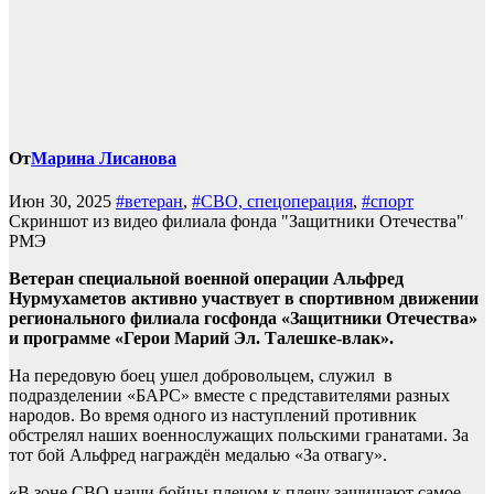
От
Марина Лисанова
Июн 30, 2025
#ветеран
,
#СВО, спецоперация
,
#спорт
Скриншот из видео филиала фонда "Защитники Отечества"
РМЭ
Ветеран специальной военной операции Альфред
Нурмухаметов активно участвует в спортивном движении
регионального филиала госфонда «Защитники Отечества»
и программе «Герои Марий Эл. Талешке-влак».
На передовую боец ушел добровольцем, служил в
подразделении «БАРС» вместе с представителями разных
народов. Во время одного из наступлений противник
обстрелял наших военнослужащих польскими гранатами. За
тот бой Альфред награждён медалью «За отвагу».
«В зоне СВО наши бойцы плечом к плечу защищают самое