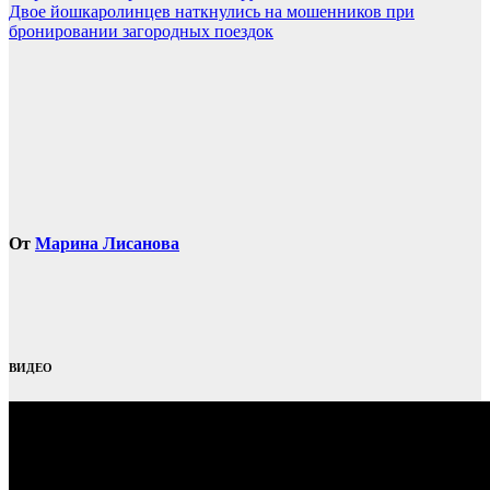
по
Двое йошкаролинцев наткнулись на мошенников при
записям
бронировании загородных поездок
От
Марина Лисанова
ВИДЕО