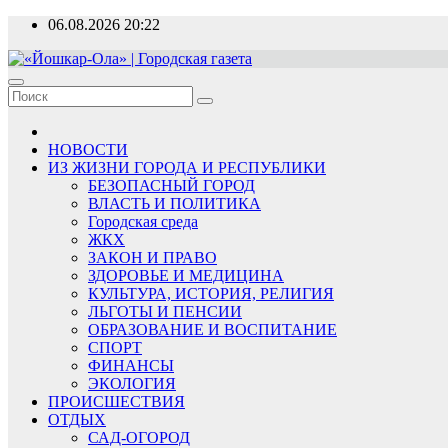
Перейти
06.08.2026
20:22
к
содержимому
«Йошкар-Ола» | Городская газета
Новости, события, люди
НОВОСТИ
ИЗ ЖИЗНИ ГОРОДА И РЕСПУБЛИКИ
БЕЗОПАСНЫЙ ГОРОД
ВЛАСТЬ И ПОЛИТИКА
Городская среда
ЖКХ
ЗАКОН И ПРАВО
ЗДОРОВЬЕ И МЕДИЦИНА
КУЛЬТУРА, ИСТОРИЯ, РЕЛИГИЯ
ЛЬГОТЫ И ПЕНСИИ
ОБРАЗОВАНИЕ И ВОСПИТАНИЕ
СПОРТ
ФИНАНСЫ
ЭКОЛОГИЯ
ПРОИСШЕСТВИЯ
ОТДЫХ
САД-ОГОРОД