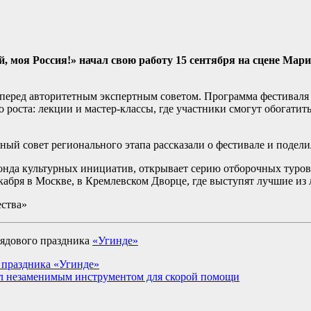
, моя Россия!» начал свою работу 15 сентября на сцене Мари
перед авторитетным экспертным советом. Программа фестиваля р
роста: лекции и мастер-классы, где участники смогут обогатит
тный совет регионального этапа рассказали о фестивале и подел
нда культурных инициатив, открывает серию отборочных туров 
кабря в Москве, в Кремлевском Дворце, где выступят лучшие из
ества»
рядового праздника
«Угинде»
 праздника «Угинде»
ал незаменимым инструментом для скорой помощи