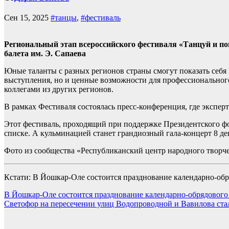
Сен 15, 2025
#танцы
,
#фестиваль
Региональный этап всероссийского фестиваля «Танцуй и пой
балета им. Э. Сапаева
Юные таланты с разных регионов страны смогут показать себя 
выступления, но и ценные возможности для профессионального 
коллегами из других регионов.
В рамках Фестиваля состоялась пресс-конференция, где экспер
Этот фестиваль, проходящий при поддержке Президентского фо
списке. А кульминацией станет грандиозный гала-концерт 8 де
Фото из сообщества «Республиканский центр народного творч
Кстати: В Йошкар-Оле состоится празднование календарно-об
Навигация
В Йошкар-Оле состоится празднование календарно-обрядового
Светофор на пересечении улиц Водопроводной и Вавилова ст
по
записям