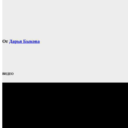
От
Дарья Быкова
ВИДЕО