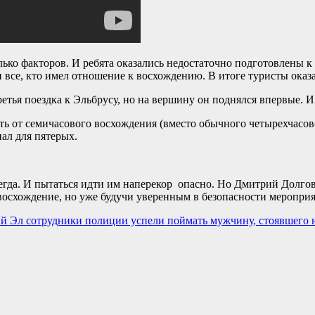
лько факторов. И ребята оказались недостаточно подготовлены к
все, кто имел отношение к восхождению. В итоге туристы оказа
тья поездка к Эльбрусу, но на вершину он поднялся впервые. И 
ь от семичасового восхождения (вместо обычного четырехчасово
ал для пятерых.
гда. И пытаться идти им наперекор опасно. Но Дмитрий Долгов 
восхождение, но уже будучи уверенным в безопасности мероприя
й Эл сотрудники полиции успели поймать мужчину, стоявшего н