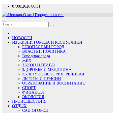
Перейти
07.08.2026
00:31
к
содержимому
«Йошкар-Ола» | Городская газета
Новости, события, люди
НОВОСТИ
ИЗ ЖИЗНИ ГОРОДА И РЕСПУБЛИКИ
БЕЗОПАСНЫЙ ГОРОД
ВЛАСТЬ И ПОЛИТИКА
Городская среда
ЖКХ
ЗАКОН И ПРАВО
ЗДОРОВЬЕ И МЕДИЦИНА
КУЛЬТУРА, ИСТОРИЯ, РЕЛИГИЯ
ЛЬГОТЫ И ПЕНСИИ
ОБРАЗОВАНИЕ И ВОСПИТАНИЕ
СПОРТ
ФИНАНСЫ
ЭКОЛОГИЯ
ПРОИСШЕСТВИЯ
ОТДЫХ
САД-ОГОРОД