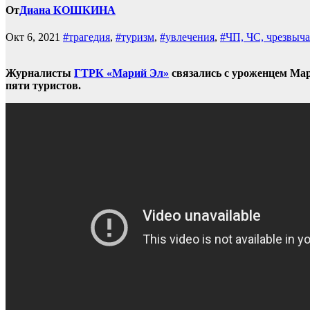
От
Диана КОШКИНА
Окт 6, 2021
#трагедия
,
#туризм
,
#увлечения
,
#ЧП, ЧС, чрезвыча
Журналисты
ГТРК «Марий Эл»
связались с уроженцем Мар
пяти туристов.