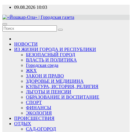
Перейти
09.08.2026
10:03
к
содержимому
«Йошкар-Ола» | Городская газета
Новости, события, люди
НОВОСТИ
ИЗ ЖИЗНИ ГОРОДА И РЕСПУБЛИКИ
БЕЗОПАСНЫЙ ГОРОД
ВЛАСТЬ И ПОЛИТИКА
Городская среда
ЖКХ
ЗАКОН И ПРАВО
ЗДОРОВЬЕ И МЕДИЦИНА
КУЛЬТУРА, ИСТОРИЯ, РЕЛИГИЯ
ЛЬГОТЫ И ПЕНСИИ
ОБРАЗОВАНИЕ И ВОСПИТАНИЕ
СПОРТ
ФИНАНСЫ
ЭКОЛОГИЯ
ПРОИСШЕСТВИЯ
ОТДЫХ
САД-ОГОРОД