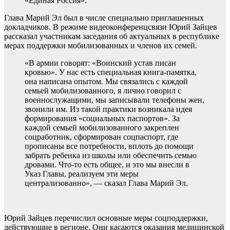
«Единая Россия».
Глава Марий Эл был в числе специально приглашенных
докладчиков. В режиме видеоконференцсвязи Юрий Зайцев
рассказал участникам заседания об актуальных в республике
мерах поддержки мобилизованных и членов их семей.
«В армии говорят: «Воинский устав писан
кровью». У нас есть специальная книга-памятка,
она написана опытом. Мы связались с каждой
семьей мобилизованного, я лично говорил с
военнослужащими, мы записывали телефоны жен,
звонили им. Из такой практики возникала идея
формирования «социальных паспортов». За
каждой семьей мобилизованного закреплен
соцработник, сформирован соцпаспорт, где
прописаны все потребности, вплоть до помощи
забрать ребенка из школы или обеспечить семью
дровами. Что-то есть общее, и это мы внесли в
Указ Главы, реализуем эти меры
централизованно», — сказал Глава Марий Эл.
Юрий Зайцев перечислил основные меры соцподдержки,
действующие в регионе. Они касаются оказания медицинской