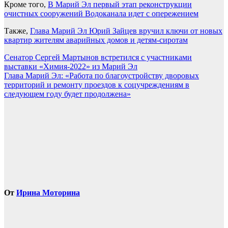
Кроме того,
В Марий Эл первый этап реконструкции
очистных сооружений Водоканала идет с опережением
Также,
Глава Марий Эл Юрий Зайцев вручил ключи от новых
квартир жителям аварийных домов и детям-сиротам
Навигация
Сенатор Сергей Мартынов встретился с участниками
выставки «Химия-2022» из Марий Эл
по
Глава Марий Эл: «Работа по благоустройству дворовых
записям
территорий и ремонту проездов к соцучреждениям в
следующем году будет продолжена»
От
Ирина Моторина