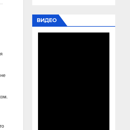
ВИДЕО
ся
 не
ком.
то