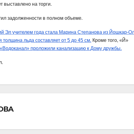
т выставлено на торги.
тил задолженности в полном объеме.
ий Эл учителем года стала Марина Степанова из Йошкар-О
 толщина льда составляет от 5 до 45 см.
Кроме того, «Й»
«Водоканал» проложили канализацию к Дому дружбы.
л.
ОВА