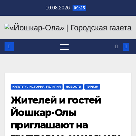
Перейти
10.08.2026
09:25
к
содержимому
КУЛЬТУРА, ИСТОРИЯ, РЕЛИГИЯ
НОВОСТИ
ТУРИЗМ
Жителей и гостей
Йошкар-Олы
приглашают на