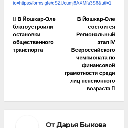
to=https://forms.gle/qSZUcumj8AXMfa3S6&utf=1
Навигация
В Йошкар-Оле
В Йошкар-Оле
благоустроили
состоится
по
остановки
Региональный
записям
общественного
этап IV
транспорта
Всероссийского
чемпионата по
финансовой
грамотности среди
лиц пенсионного
возраста
От
Дарья Быкова