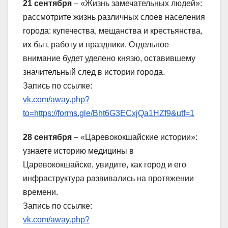
21 сентября
– «Жизнь замечательных людей»:
рассмотрите жизнь различных слоев населения
города: купечества, мещанства и крестьянства,
их быт, работу и праздники. Отдельное
внимание будет уделено князю, оставившему
значительный след в истории города.
Запись по ссылке:
vk.com/away.php?
to=https://forms.gle/Bht6G3ECxjQa1HZf9&utf=1
28 сентября
– «Царевококшайские истории»:
узнаете историю медицины в
Царевококшайске, увидите, как город и его
инфраструктура развивались на протяжении
времени.
Запись по ссылке:
vk.com/away.php?