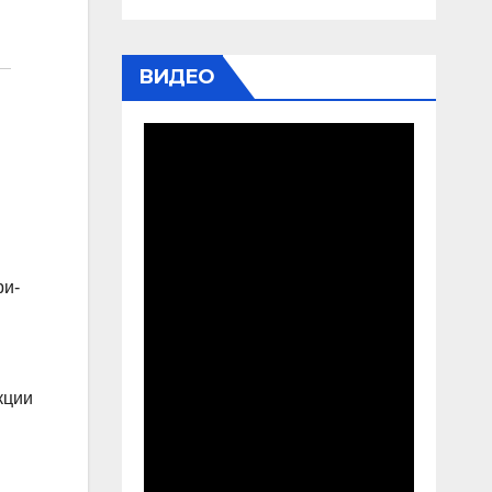
ВИДЕО
ри-
кции