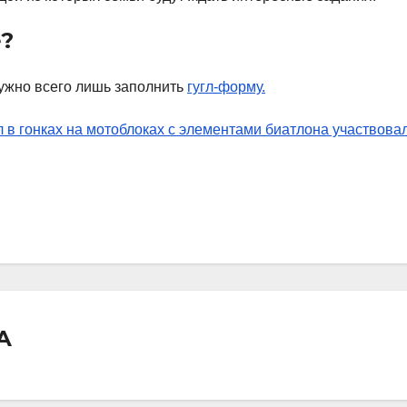
?
нужно всего лишь заполнить
гугл-форму.
 в гонках на мотоблоках с элементами биатлона участвова
А