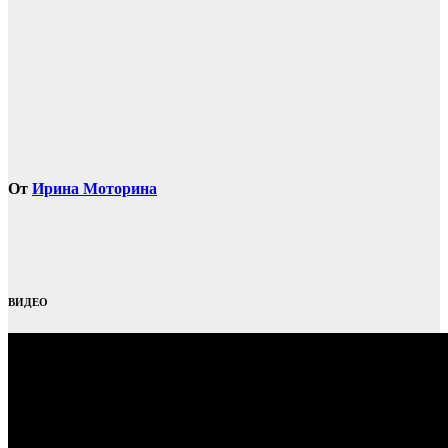
От
Ирина Моторина
ВИДЕО