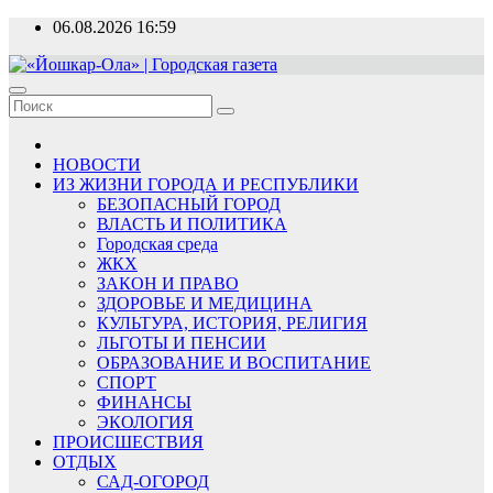
Перейти
06.08.2026
16:59
к
содержимому
«Йошкар-Ола» | Городская газета
Новости, события, люди
НОВОСТИ
ИЗ ЖИЗНИ ГОРОДА И РЕСПУБЛИКИ
БЕЗОПАСНЫЙ ГОРОД
ВЛАСТЬ И ПОЛИТИКА
Городская среда
ЖКХ
ЗАКОН И ПРАВО
ЗДОРОВЬЕ И МЕДИЦИНА
КУЛЬТУРА, ИСТОРИЯ, РЕЛИГИЯ
ЛЬГОТЫ И ПЕНСИИ
ОБРАЗОВАНИЕ И ВОСПИТАНИЕ
СПОРТ
ФИНАНСЫ
ЭКОЛОГИЯ
ПРОИСШЕСТВИЯ
ОТДЫХ
САД-ОГОРОД