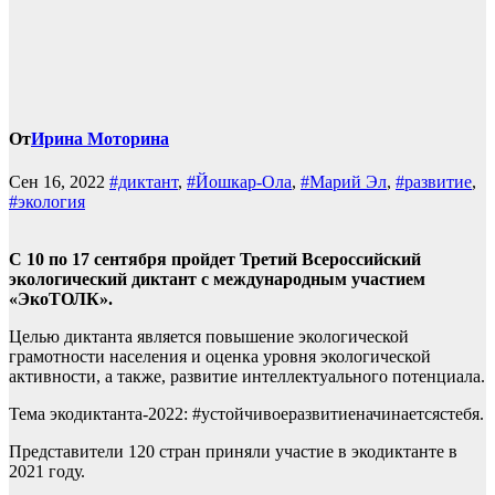
От
Ирина Моторина
Сен 16, 2022
#диктант
,
#Йошкар-Ола
,
#Марий Эл
,
#развитие
,
#экология
С 10 по 17 сентября пройдет Третий Всероссийский
экологический диктант с международным участием
«ЭкоТОЛК».
Целью диктанта является повышение экологической
грамотности населения и оценка уровня экологической
активности, а также, развитие интеллектуального потенциала.
Тема экодиктанта-2022: #устойчивоеразвитиеначинаетсястебя.
Представители 120 стран приняли участие в экодиктанте в
2021 году.