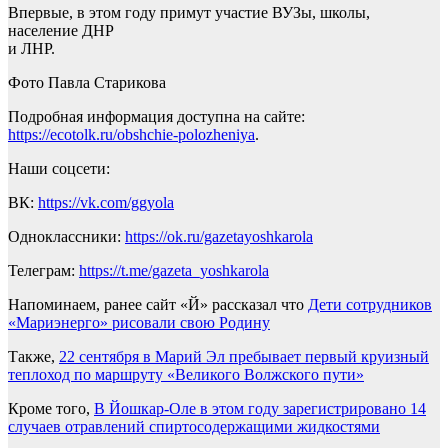
Впервые, в этом году примут участие ВУЗы, школы,
население ДНР
и ЛHP.
Фото Павла Старикова
Подробная информация доступна на сайте:
https://ecotolk.ru/obshchie-polozheniya
.
Наши соцсети:
ВК:
https://vk.com/ggyola
Одноклассники:
https://ok.ru/gazetayoshkarola
Телеграм:
https://t.me/gazeta_yoshkarola
Напоминаем, ранее сайт «Й» рассказал что
Дети сотрудников
«Мариэнерго» рисовали свою Родину
Также,
22 сентября в Марий Эл пребывает первый круизный
теплоход по маршруту «Великого Волжского пути»
Кроме того,
В Йошкар-Оле в этом году зарегистрировано 14
случаев отравлений спиртосодержащими жидкостями