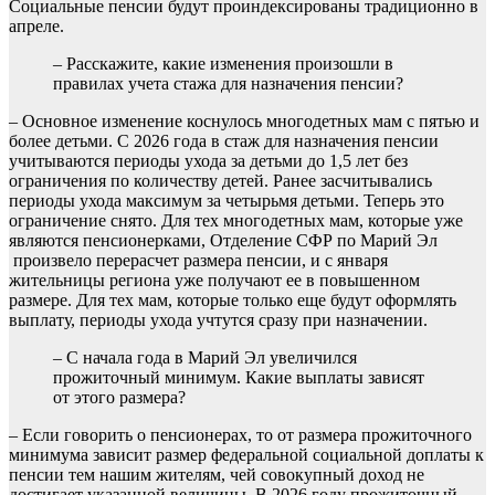
Социальные пенсии будут проиндексированы традиционно в
апреле.
– Расскажите, какие изменения произошли в
правилах учета стажа для назначения пенсии?
– Основное изменение коснулось многодетных мам с пятью и
более детьми. С 2026 года в стаж для назначения пенсии
учитываются периоды ухода за детьми до 1,5 лет без
ограничения по количеству детей. Ранее засчитывались
периоды ухода максимум за четырьмя детьми. Теперь это
ограничение снято. Для тех многодетных мам, которые уже
являются пенсионерками, Отделение СФР по Марий Эл
произвело перерасчет размера пенсии, и с января
жительницы региона уже получают ее в повышенном
размере. Для тех мам, которые только еще будут оформлять
выплату, периоды ухода учтутся сразу при назначении.
– С начала года в Марий Эл увеличился
прожиточный минимум. Какие выплаты зависят
от этого размера?
– Если говорить о пенсионерах, то от размера прожиточного
минимума зависит размер федеральной социальной доплаты к
пенсии тем нашим жителям, чей совокупный доход не
достигает указанной величины. В 2026 году прожиточный