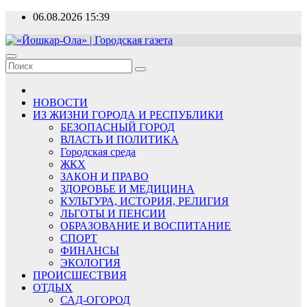
Перейти
06.08.2026
15:39
к
содержимому
«Йошкар-Ола» | Городская газета
Новости, события, люди
НОВОСТИ
ИЗ ЖИЗНИ ГОРОДА И РЕСПУБЛИКИ
БЕЗОПАСНЫЙ ГОРОД
ВЛАСТЬ И ПОЛИТИКА
Городская среда
ЖКХ
ЗАКОН И ПРАВО
ЗДОРОВЬЕ И МЕДИЦИНА
КУЛЬТУРА, ИСТОРИЯ, РЕЛИГИЯ
ЛЬГОТЫ И ПЕНСИИ
ОБРАЗОВАНИЕ И ВОСПИТАНИЕ
СПОРТ
ФИНАНСЫ
ЭКОЛОГИЯ
ПРОИСШЕСТВИЯ
ОТДЫХ
САД-ОГОРОД