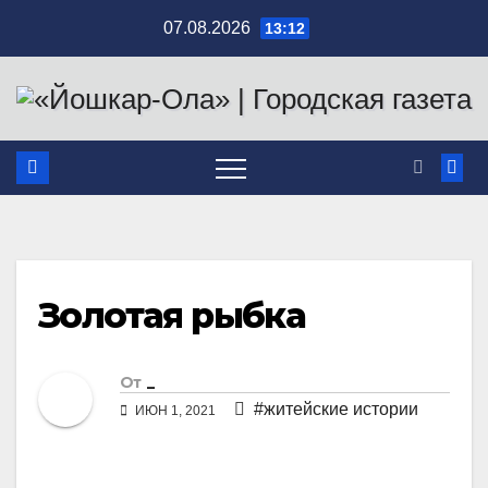
Перейти
07.08.2026
13:12
к
содержимому
Золотая рыбка
От
_
#житейские истории
ИЮН 1, 2021