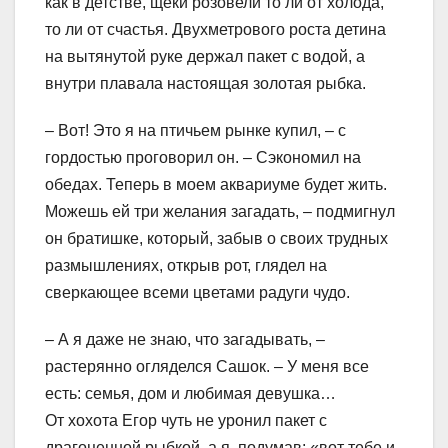
как в детстве, щеки розовели то ли от холода,
то ли от счастья. Двухметрового роста детина
на вытянутой руке держал пакет с водой, а
внутри плавала настоящая золотая рыбка.
– Вот! Это я на птичьем рынке купил, – с
гордостью проговорил он. – Сэкономил на
обедах. Теперь в моем аквариуме будет жить.
Можешь ей три желания загадать, – подмигнул
он братишке, который, забыв о своих трудных
размышлениях, открыв рот, глядел на
сверкающее всеми цветами радуги чудо.
– А я даже не знаю, что загадывать, –
растерянно огляделся Сашок. – У меня все
есть: семья, дом и любимая девушка…
От хохота Егор чуть не уронил пакет с
драгоценной рыбкой, а я, подумав: «вот тебе и