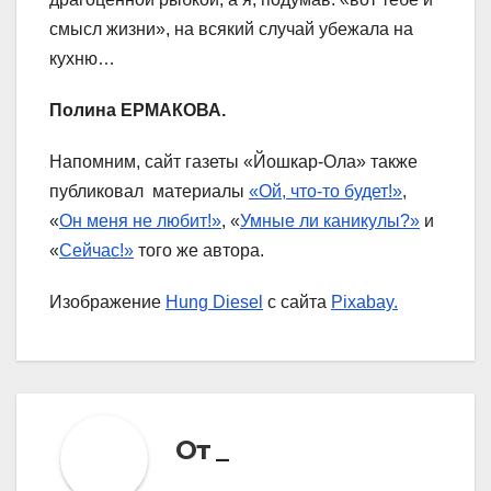
смысл жизни», на всякий случай убежала на
кухню…
Полина ЕРМАКОВА.
Напомним, сайт газеты «Йошкар-Ола» также
публиковал материалы
«Ой, что-то будет!»
,
«
Он меня не любит!»
, «
Умные ли каникулы?»
и
«
Сейчас!»
того же автора.
Изображение
Hung Diesel
с сайта
Pixabay.
От
_