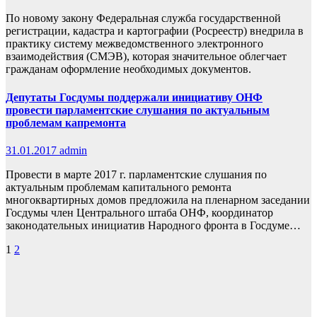
По новому закону Федеральная служба государственной
регистрации, кадастра и картографии (Росреестр) внедрила в
практику систему межведомственного электронного
взаимодействия (СМЭВ), которая значительное облегчает
гражданам оформление необходимых документов.
Депутаты Госдумы поддержали инициативу ОНФ
провести парламентские слушания по актуальным
проблемам капремонта
31.01.2017
admin
Провести в марте 2017 г. парламентские слушания по
актуальным проблемам капитального ремонта
многоквартирных домов предложила на пленарном заседании
Госдумы член Центрального штаба ОНФ, координатор
законодательных инициатив Народного фронта в Госдуме…
Пагинация
1
2
записей