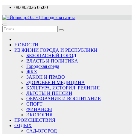
Перейти
08.08.2026
05:00
к
содержимому
«Йошкар-Ола» | Городская газета
Новости, события, люди
НОВОСТИ
ИЗ ЖИЗНИ ГОРОДА И РЕСПУБЛИКИ
БЕЗОПАСНЫЙ ГОРОД
ВЛАСТЬ И ПОЛИТИКА
Городская среда
ЖКХ
ЗАКОН И ПРАВО
ЗДОРОВЬЕ И МЕДИЦИНА
КУЛЬТУРА, ИСТОРИЯ, РЕЛИГИЯ
ЛЬГОТЫ И ПЕНСИИ
ОБРАЗОВАНИЕ И ВОСПИТАНИЕ
СПОРТ
ФИНАНСЫ
ЭКОЛОГИЯ
ПРОИСШЕСТВИЯ
ОТДЫХ
САД-ОГОРОД