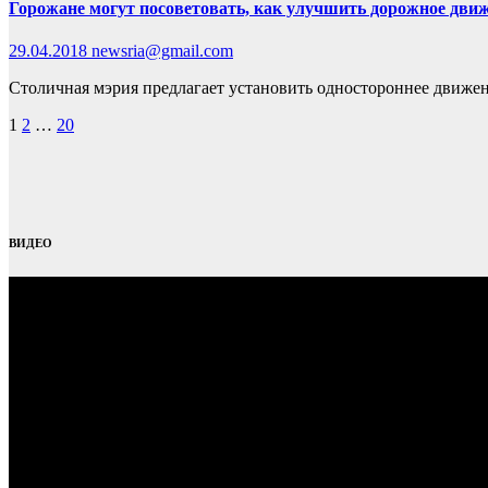
Горожане могут посоветовать, как улучшить дорожное движ
29.04.2018
newsria@gmail.com
Столичная мэрия предлагает установить одностороннее движен
Пагинация
1
2
…
20
записей
ВИДЕО