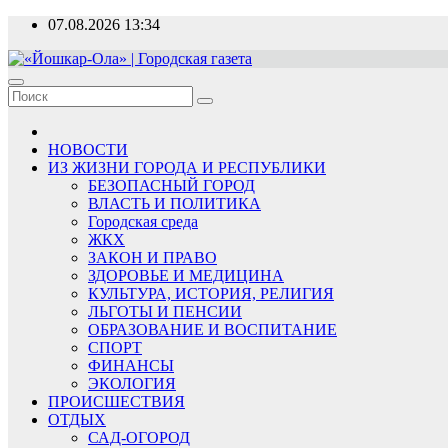
Перейти
07.08.2026
13:34
к
содержимому
«Йошкар-Ола» | Городская газета
Новости, события, люди
НОВОСТИ
ИЗ ЖИЗНИ ГОРОДА И РЕСПУБЛИКИ
БЕЗОПАСНЫЙ ГОРОД
ВЛАСТЬ И ПОЛИТИКА
Городская среда
ЖКХ
ЗАКОН И ПРАВО
ЗДОРОВЬЕ И МЕДИЦИНА
КУЛЬТУРА, ИСТОРИЯ, РЕЛИГИЯ
ЛЬГОТЫ И ПЕНСИИ
ОБРАЗОВАНИЕ И ВОСПИТАНИЕ
СПОРТ
ФИНАНСЫ
ЭКОЛОГИЯ
ПРОИСШЕСТВИЯ
ОТДЫХ
САД-ОГОРОД