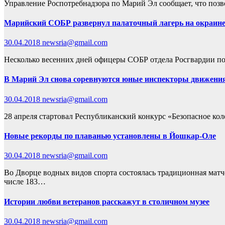
Управление Роспотребнадзора по Марий Эл сообщает, что позво
Марийский СОБР развернул палаточный лагерь на окраине
30.04.2018
newsria@gmail.com
Несколько весенних дней офицеры СОБР отдела Росгвардии по
В Марий Эл снова соревнуются юные инспекторы движени
30.04.2018
newsria@gmail.com
28 апреля стартовал Республиканский конкурс «Безопасное кол
Новые рекорды по плаванью установлены в Йошкар-Оле
30.04.2018
newsria@gmail.com
Во Дворце водных видов спорта состоялась традиционная матче
числе 183…
Истории любви ветеранов расскажут в столичном музее
30.04.2018
newsria@gmail.com