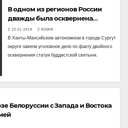
В одном из регионов России
дважды была осквернена
буддийская святыня
15.01.2019
ADMIN
В Ханты-Мансийском автономном в городе Сургут
округе завели уголовное дело по факту двойного
осквернения статуи буддистской святыни.
е Белоруссии с Запада и Востока
ией