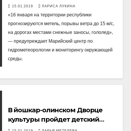
15.01.2019
ЛАРИСА ЛУКИНА
«16 января на территории республики
прогнозируются метель, порывы ветра до 15 м/с,
на дорогах местами снежные заносы, гололед»,
— предупреждает Марийский центр по
гидрометеорологии и мониторингу окружающей
среды.
В йошкар-олинском Дворце
культуры пройдет детский
конкурс
15.01.2019
ДАРЬЯ МЕТЕЛЕВА