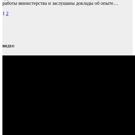
работы министерства и заслушаны доклады об опыте…
Пагинация
1
2
записей
ВИДЕО