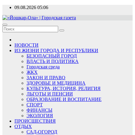
Перейти
09.08.2026
05:06
к
содержимому
«Йошкар-Ола» | Городская газета
Новости, события, люди
НОВОСТИ
ИЗ ЖИЗНИ ГОРОДА И РЕСПУБЛИКИ
БЕЗОПАСНЫЙ ГОРОД
ВЛАСТЬ И ПОЛИТИКА
Городская среда
ЖКХ
ЗАКОН И ПРАВО
ЗДОРОВЬЕ И МЕДИЦИНА
КУЛЬТУРА, ИСТОРИЯ, РЕЛИГИЯ
ЛЬГОТЫ И ПЕНСИИ
ОБРАЗОВАНИЕ И ВОСПИТАНИЕ
СПОРТ
ФИНАНСЫ
ЭКОЛОГИЯ
ПРОИСШЕСТВИЯ
ОТДЫХ
САД-ОГОРОД