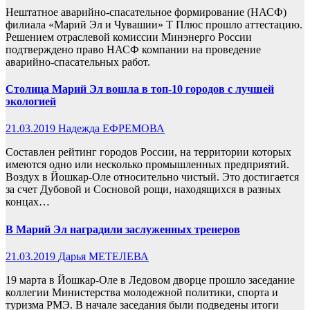
Нештатное аварийно-спасательное формирование (НАСФ)
филиала «Марий Эл и Чувашии» Т Плюс прошло аттестацию.
Решением отраслевой комиссии Минэнерго России
подтверждено право НАСФ компании на проведение
аварийно-спасательных работ.
Столица Марий Эл вошла в топ-10 городов с лучшей
экологией
21.03.2019
Надежда ЕФРЕМОВА
Составлен рейтинг городов России, на территории которых
имеются одно или несколько промышленных предприятий.
Воздух в Йошкар-Оле относительно чистый. Это достигается
за счет Дубовой и Сосновой рощи, находящихся в разных
концах…
В Марий Эл наградили заслуженных тренеров
21.03.2019
Дарья МЕТЕЛЕВА
19 марта в Йошкар-Оле в Ледовом дворце прошло заседание
коллегии Министерства молодежной политики, спорта и
туризма РМЭ. В начале заседания были подведены итоги