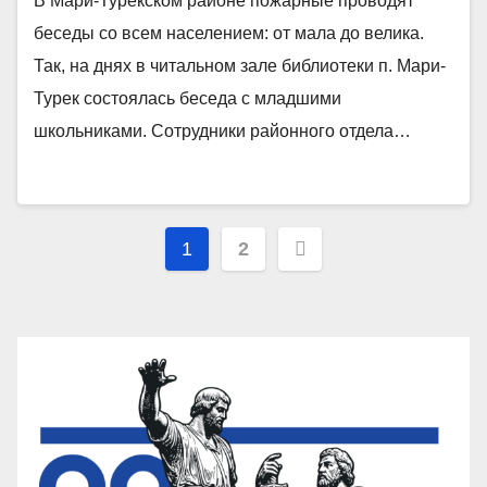
В Мари-Турекском районе пожарные проводят
беседы со всем населением: от мала до велика.
Так, на днях в читальном зале библиотеки п. Мари-
Турек состоялась беседа с младшими
школьниками. Сотрудники районного отдела…
Пагинация
1
2
записей