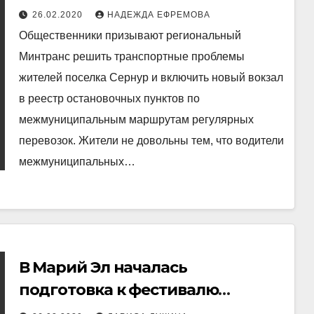
Сернурского вокзала в
26.02.2020
НАДЕЖДА ЕФРЕМОВА
межмуниципальный маршрут
Общественники призывают региональный
Минтранс решить транспортные проблемы
жителей поселка Сернур и включить новый вокзал
в реестр остановочных пунктов по
межмуниципальным маршрутам регулярных
перевозок. Жители не довольны тем, что водители
межмуниципальных…
В Марий Эл началась
подготовка к фестивалю
марийского танца «Тывырдык»