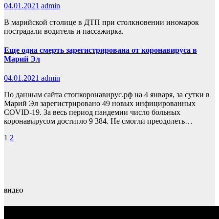
04.01.2021
admin
В марийской столице в ДТП при столкновении иномарок
пострадали водитель и пассажирка.
Еще одна смерть зарегистрирована от коронавируса в
Марий Эл
04.01.2021
admin
По данным сайта стопкоронавирус.рф на 4 января, за сутки в
Марий Эл зарегистрировано 49 новых инфицированных
COVID-19. За весь период пандемии число больных
коронавирусом достигло 9 384. Не смогли преодолеть…
Пагинация
1
2
записей
ВИДЕО