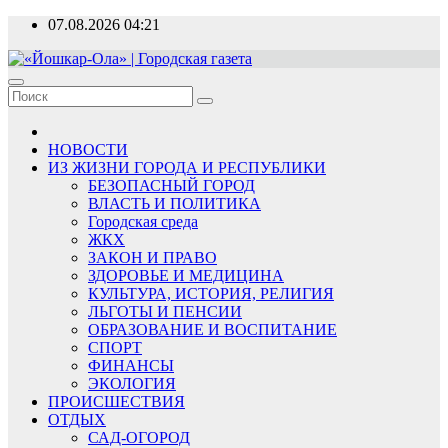
Перейти
07.08.2026
04:21
к
содержимому
«Йошкар-Ола» | Городская газета
Новости, события, люди
НОВОСТИ
ИЗ ЖИЗНИ ГОРОДА И РЕСПУБЛИКИ
БЕЗОПАСНЫЙ ГОРОД
ВЛАСТЬ И ПОЛИТИКА
Городская среда
ЖКХ
ЗАКОН И ПРАВО
ЗДОРОВЬЕ И МЕДИЦИНА
КУЛЬТУРА, ИСТОРИЯ, РЕЛИГИЯ
ЛЬГОТЫ И ПЕНСИИ
ОБРАЗОВАНИЕ И ВОСПИТАНИЕ
СПОРТ
ФИНАНСЫ
ЭКОЛОГИЯ
ПРОИСШЕСТВИЯ
ОТДЫХ
САД-ОГОРОД