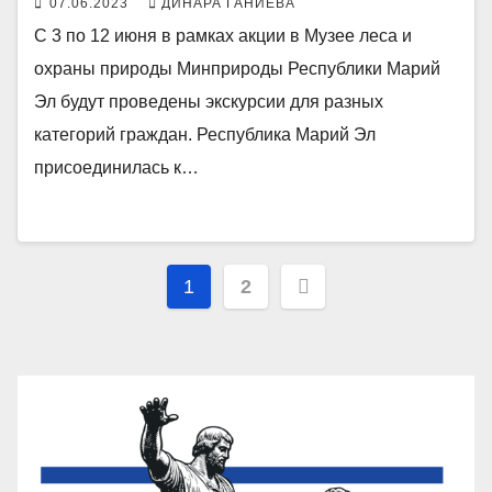
07.06.2023
ДИНАРА ГАНИЕВА
С 3 по 12 июня в рамках акции в Музее леса и
охраны природы Минприроды Республики Марий
Эл будут проведены экскурсии для разных
категорий граждан. Республика Марий Эл
присоединилась к…
Пагинация
1
2
записей