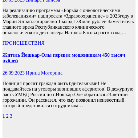
На реализацию программы «Борьба с онкологическими
заболеваниями» нацпроекта «Здравоохранение» в 2023году в
Марий Эл запланировано 1 млрд 138 млн рублей Заместитель
главного врача Республиканского клинического
онкологического диспансера Наталья Басова рассказала,…
ПРОИСШЕСТВИЯ
Житель Йошкар-Олы перевел мошенникам 450 тысяч
рублей
26.09.2023
Ирина Моторина
Полиция просит граждан быть бдительными! Не
поддавайтесь на уговоры звонивших аферистов! В дежурную
часть УМВД России по г.Йошкар-Оле обратился 23-летний
горожанин. Он рассказал, что ему позвонил неизвестный,
который представился сотрудником…
Пагинация
1
2
3
записей