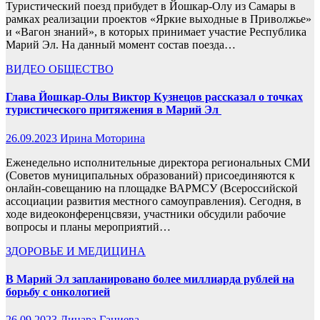
Туристический поезд прибудет в Йошкар-Олу из Самары в
рамках реализации проектов «Яркие выходные в Приволжье»
и «Вагон знаний», в которых принимает участие Республика
Марий Эл. На данный момент состав поезда…
ВИДЕО
ОБЩЕСТВО
Глава Йошкар-Олы Виктор Кузнецов рассказал о точках
туристического притяжения в Марий Эл
26.09.2023
Ирина Моторина
Еженедельно исполнительные директора региональных СМИ
(Советов муниципальных образований) присоединяются к
онлайн-совещанию на площадке ВАРМСУ (Всероссийской
ассоциации развития местного самоуправления). Сегодня, в
ходе видеоконференцсвязи, участники обсудили рабочие
вопросы и планы мероприятий…
ЗДОРОВЬЕ И МЕДИЦИНА
В Марий Эл запланировано более миллиарда рублей на
борьбу с онкологией
26.09.2023
Динара Ганиева