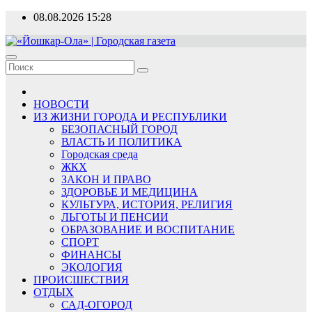
Перейти
08.08.2026
15:28
к
содержимому
«Йошкар-Ола» | Городская газета
Новости, события, люди
НОВОСТИ
ИЗ ЖИЗНИ ГОРОДА И РЕСПУБЛИКИ
БЕЗОПАСНЫЙ ГОРОД
ВЛАСТЬ И ПОЛИТИКА
Городская среда
ЖКХ
ЗАКОН И ПРАВО
ЗДОРОВЬЕ И МЕДИЦИНА
КУЛЬТУРА, ИСТОРИЯ, РЕЛИГИЯ
ЛЬГОТЫ И ПЕНСИИ
ОБРАЗОВАНИЕ И ВОСПИТАНИЕ
СПОРТ
ФИНАНСЫ
ЭКОЛОГИЯ
ПРОИСШЕСТВИЯ
ОТДЫХ
САД-ОГОРОД