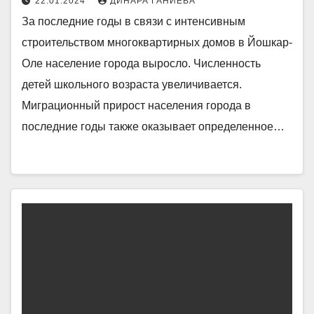
22.01.2024
ДИНАРА ГАНИЕВА
ученических мест
За последние годы в связи с интенсивным
строительством многоквартирных домов в Йошкар-
Оле население города выросло. Численность
детей школьного возраста увеличивается.
Миграционный прирост населения города в
последние годы также оказывает определенное…