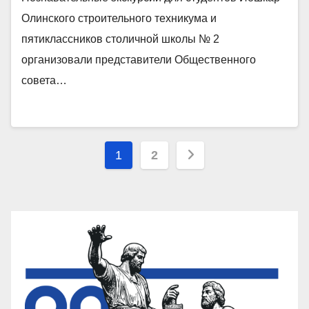
Олинского строительного техникума и
пятиклассников столичной школы № 2
организовали представители Общественного
совета…
Пагинация
1
2
записей